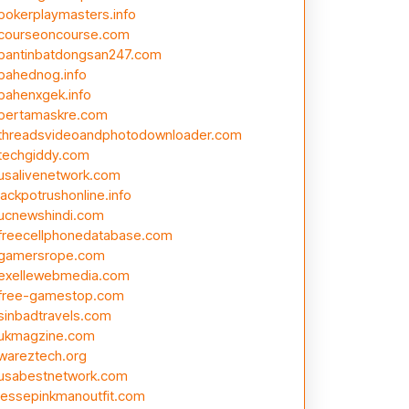
pokerplaymasters.info
courseoncourse.com
bantinbatdongsan247.com
bahednog.info
bahenxgek.info
pertamaskre.com
threadsvideoandphotodownloader.com
techgiddy.com
usalivenetwork.com
jackpotrushonline.info
ucnewshindi.com
freecellphonedatabase.com
gamersrope.com
exellewebmedia.com
free-gamestop.com
sinbadtravels.com
ukmagzine.com
wareztech.org
usabestnetwork.com
jessepinkmanoutfit.com