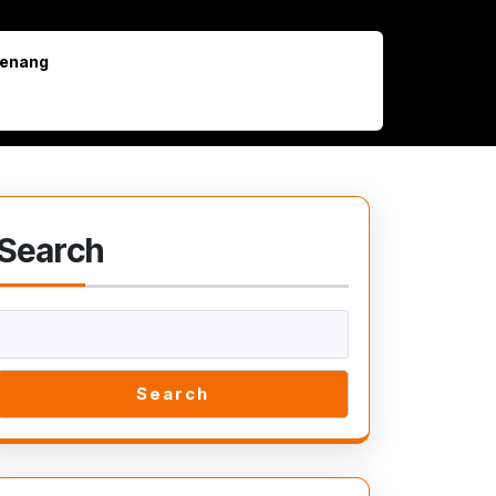
Menang
Search
Search