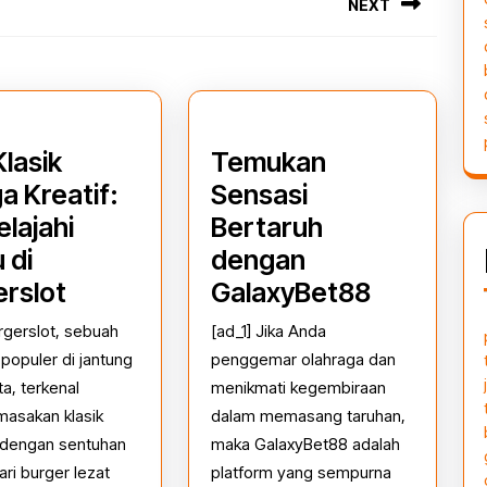
NEXT
Next
post:
Klasik
Temukan
a Kreatif:
Sensasi
lajahi
Bertaruh
 di
dengan
Dari
Temukan
erslot
GalaxyBet88
Klasik
Sensasi
urgerslot, sebuah
[ad_1] Jika Anda
hingga
Bertaruh
 populer di jantung
penggemar olahraga dan
Kreatif:
dengan
ta, terkenal
menikmati kegembiraan
asakan klasik
Menjelajahi
dalam memasang taruhan,
GalaxyBe
 dengan sentuhan
maka GalaxyBet88 adalah
Menu
Dari burger lezat
platform yang sempurna
di