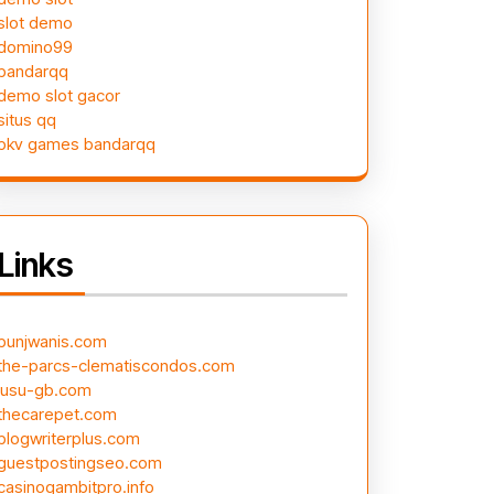
slot demo
domino99
bandarqq
demo slot gacor
situs qq
pkv games bandarqq
Links
punjwanis.com
the-parcs-clematiscondos.com
jusu-gb.com
thecarepet.com
t88
blogwriterplus.com
guestpostingseo.com
casinogambitpro.info