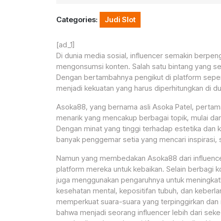
28,
2026
Categories:
Judi Slot
[ad_1]
Di dunia media sosial, influencer semakin berpen
mengonsumsi konten. Salah satu bintang yang seda
Dengan bertambahnya pengikut di platform seper
menjadi kekuatan yang harus diperhitungkan di dun
Asoka88, yang bernama asli Asoka Patel, pertama
menarik yang mencakup berbagai topik, mulai dar
Dengan minat yang tinggi terhadap estetika da
banyak penggemar setia yang mencari inspirasi, s
Namun yang membedakan Asoka88 dari influence
platform mereka untuk kebaikan. Selain berbag
juga menggunakan pengaruhnya untuk meningkatka
kesehatan mental, kepositifan tubuh, dan keber
memperkuat suara-suara yang terpinggirkan dan 
bahwa menjadi seorang influencer lebih dari sek