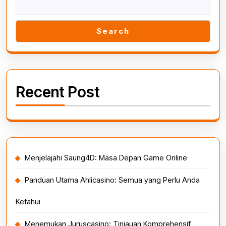
Search
Recent Post
Menjelajahi Saung4D: Masa Depan Game Online
Panduan Utama Ahlicasino: Semua yang Perlu Anda
Ketahui
Menemukan Juruscasino: Tinjauan Komprehensif