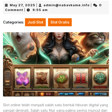
May
admin@nab
May 27, 2025
admin@nabavkame.info
0
|
|
27,
Comment
9:55 am
|
2025
Categories:
Judi Slot
Slot Gratis
Slot online telah menjadi salah satu bentuk hiburan digital yang
sangat diminati. Salah satu fitur yang paling sering muncul dan