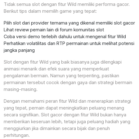
Tidak semua slot dengan fitur Wild memiliki performa gacor.
Berikut tips dalam memilih game yang tepat:
Pilih slot dari provider ternama yang dikenal memiliki slot gacor
Lihat review pemain lain di forum komunitas slot
Coba versi demo terlebih dahulu untuk mengenal fitur Wild
Perhatikan volatilitas dan RTP permainan untuk melihat potensi
jangka panjang
Slot dengan fitur Wild yang baik biasanya juga dilengkapi
animasi menarik dan efek suara yang memperkuat
pengalaman bermain. Namun yang terpenting, pastikan
permainan tersebut cocok dengan gaya dan strategi bermain
masing-masing.
Dengan memahami peran fitur Wild dan menerapkan strategi
yang tepat, pemain dapat meningkatkan peluang menang
secara signifikan. Slot gacor dengan fitur Wild bukan hanya
memberikan keseruan lebih, tetapi juga peluang hadiah yang
menggiurkan jika dimainkan secara bijak dan penuh
perhitungan.