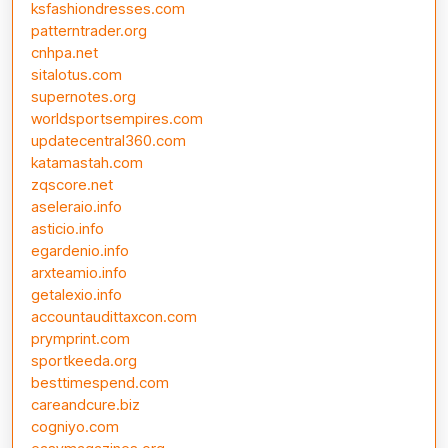
ksfashiondresses.com
patterntrader.org
cnhpa.net
sitalotus.com
supernotes.org
worldsportsempires.com
updatecentral360.com
katamastah.com
zqscore.net
aseleraio.info
asticio.info
egardenio.info
arxteamio.info
getalexio.info
accountaudittaxcon.com
prymprint.com
sportkeeda.org
besttimespend.com
careandcure.biz
cogniyo.com