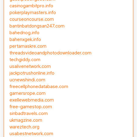
casinogambitpro.info
pokerplaymasters.info
courseoncourse.com
bantinbatdongsan247.com
bahednog.info
bahenxgek.info
pertamaskre.com
threadsvideoandphotodownloader.com
techgiddy.com
usalivenetwork.com
jackpotrushonline.info
ucnewshindi.com
freecellphonedatabase.com
gamersrope.com
exellewebmedia.com
free-gamestop.com
sinbadtravels.com
ukmagzine.com
wareztech.org
usabestnetwork.com