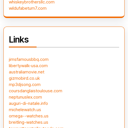
whiskeybrothersllc.com
wildufabetum7.com
Links
jimsfamousbbq.com
libertywalk-usa.com
australiamovie.net
gizmobird.co.uk
mp3djsong.com
coursdanglaistoulouse.com
neptunuslex.com
auguri-di-natale.info
michelewatch.us
omega--watches.us
breitling-watches.us