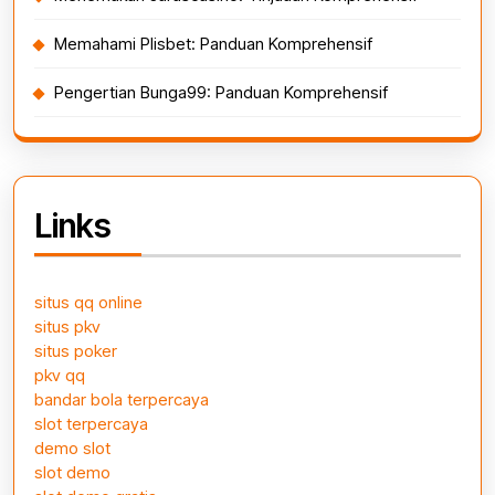
Memahami Plisbet: Panduan Komprehensif
Pengertian Bunga99: Panduan Komprehensif
Links
situs qq online
situs pkv
situs poker
pkv qq
bandar bola terpercaya
slot terpercaya
demo slot
slot demo