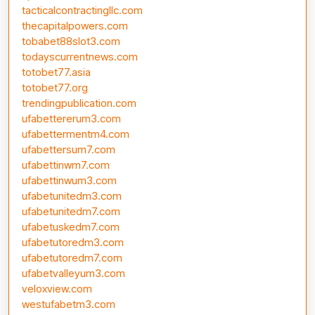
tacticalcontractingllc.com
thecapitalpowers.com
tobabet88slot3.com
todayscurrentnews.com
totobet77.asia
totobet77.org
trendingpublication.com
ufabettererum3.com
ufabettermentm4.com
ufabettersum7.com
ufabettinwm7.com
ufabettinwum3.com
ufabetunitedm3.com
ufabetunitedm7.com
ufabetuskedm7.com
ufabetutoredm3.com
ufabetutoredm7.com
ufabetvalleyum3.com
veloxview.com
westufabetm3.com