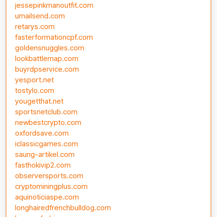
jessepinkmanoutfit.com
umailsend.com
retarys.com
fasterformationcpf.com
goldensnuggles.com
lookbattlemap.com
buyrdpservice.com
yesport.net
tostylo.com
yougetthat.net
sportsnetclub.com
newbestcrypto.com
oxfordsave.com
iclassicgames.com
saung-artikel.com
fasthokivip2.com
observersports.com
cryptominingplus.com
aquinoticiaspe.com
longhairedfrenchbulldog.com