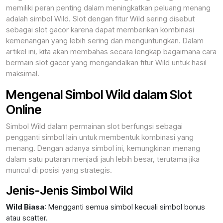
memiliki peran penting dalam meningkatkan peluang menang
adalah simbol Wild. Slot dengan fitur Wild sering disebut
sebagai slot gacor karena dapat memberikan kombinasi
kemenangan yang lebih sering dan menguntungkan. Dalam
artikel ini, kita akan membahas secara lengkap bagaimana cara
bermain slot gacor yang mengandalkan fitur Wild untuk hasil
maksimal.
Mengenal Simbol Wild dalam Slot
Online
Simbol Wild dalam permainan slot berfungsi sebagai
pengganti simbol lain untuk membentuk kombinasi yang
menang. Dengan adanya simbol ini, kemungkinan menang
dalam satu putaran menjadi jauh lebih besar, terutama jika
muncul di posisi yang strategis.
Jenis-Jenis Simbol Wild
Wild Biasa
: Mengganti semua simbol kecuali simbol bonus
atau scatter.