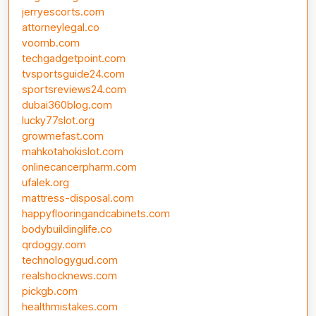
jerryescorts.com
attorneylegal.co
voomb.com
techgadgetpoint.com
tvsportsguide24.com
sportsreviews24.com
dubai360blog.com
lucky77slot.org
growmefast.com
mahkotahokislot.com
onlinecancerpharm.com
ufalek.org
mattress-disposal.com
happyflooringandcabinets.com
bodybuildinglife.co
qrdoggy.com
technologygud.com
realshocknews.com
pickgb.com
healthmistakes.com