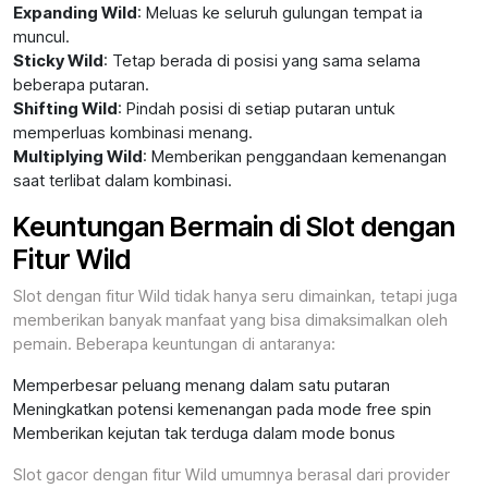
Expanding Wild
: Meluas ke seluruh gulungan tempat ia
muncul.
Sticky Wild
: Tetap berada di posisi yang sama selama
beberapa putaran.
Shifting Wild
: Pindah posisi di setiap putaran untuk
memperluas kombinasi menang.
Multiplying Wild
: Memberikan penggandaan kemenangan
saat terlibat dalam kombinasi.
Keuntungan Bermain di Slot dengan
Fitur Wild
Slot dengan fitur Wild tidak hanya seru dimainkan, tetapi juga
memberikan banyak manfaat yang bisa dimaksimalkan oleh
pemain. Beberapa keuntungan di antaranya:
Memperbesar peluang menang dalam satu putaran
Meningkatkan potensi kemenangan pada mode free spin
Memberikan kejutan tak terduga dalam mode bonus
Slot gacor dengan fitur Wild umumnya berasal dari provider