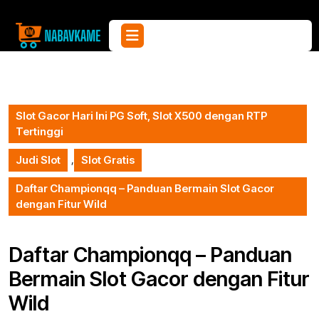
Skip
to
Open
content
Button
Skip
to
content
Slot Gacor Hari Ini PG Soft, Slot X500 dengan RTP
Tertinggi
Judi Slot
,
Slot Gratis
Daftar Championqq – Panduan Bermain Slot Gacor
dengan Fitur Wild
Daftar Championqq – Panduan
Bermain Slot Gacor dengan Fitur
Wild