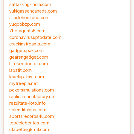
satta-king-india.com
yukigassencanada.com
articlehorizone.com
yuqqbbzp.com
7betagents6.com
coronavirusuptodate.com
crackinstreams.com
gadgetspak.com
gearsngadget.com
hireseodoctor.com
lapsfit.com
levelup-fast.com
mytreepla.net
pokersimulations.com
replicamanufactory.net
rezultate-loto.info
splendifulous.com
sportsrecords4u.com
topceleberites.com
ufabetting8m4.com