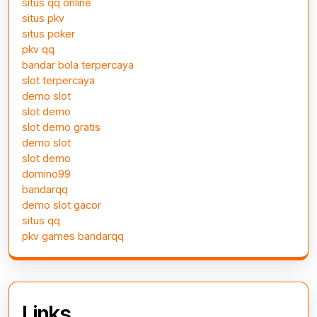
situs qq online
situs pkv
situs poker
pkv qq
bandar bola terpercaya
slot terpercaya
demo slot
slot demo
slot demo gratis
demo slot
slot demo
domino99
bandarqq
demo slot gacor
situs qq
pkv games bandarqq
Links