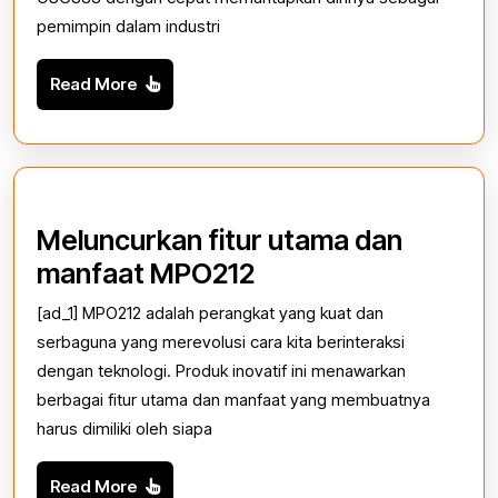
permainan
pemimpin dalam industri
kasino
yang
Read
Read More
mendebarkan
More
dan
taruhan
olahraga
Meluncurkan fitur utama dan
Meluncurkan
manfaat MPO212
fitur
[ad_1] MPO212 adalah perangkat yang kuat dan
utama
serbaguna yang merevolusi cara kita berinteraksi
dan
dengan teknologi. Produk inovatif ini menawarkan
berbagai fitur utama dan manfaat yang membuatnya
manfaat
harus dimiliki oleh siapa
MPO212
Read
Read More