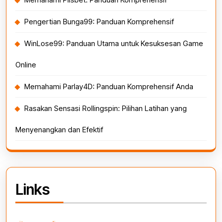
Pengertian Bunga99: Panduan Komprehensif
WinLose99: Panduan Utama untuk Kesuksesan Game
Online
Memahami Parlay4D: Panduan Komprehensif Anda
Rasakan Sensasi Rollingspin: Pilihan Latihan yang
Menyenangkan dan Efektif
Links