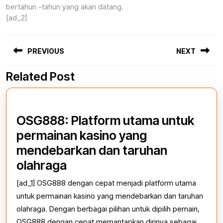
bertahun -tahun yang akan datang.
[ad_2]
Post
PREVIOUS
NEXT
navigation
Related Post
Previous
Next
post:
post:
OSG888: Platform utama untuk
permainan kasino yang
mendebarkan dan taruhan
OSG888:
olahraga
Platform
[ad_1] OSG888 dengan cepat menjadi platform utama
utama
untuk permainan kasino yang mendebarkan dan taruhan
untuk
olahraga. Dengan berbagai pilihan untuk dipilih pemain,
OSG888 dengan cepat memantapkan dirinya sebagai