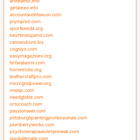
arxteamio.info
getalexio.info
accountaudittaxcon.com
prymprint.com
sportkeeda.org
besttimespend.com
careandcure.biz
cogniyo.com
easymagazines.org
hirfanjilasmi.com
hometricks.org
leathercraftpro.com
microgridpower.org
mixiqo.com
needglobe.com
ortocoach.com
passionawe.com
pittsburghpaintingprofessionals.com
plumberryworks.com
psychoterapiawioletanowak.com
quickultimate.com