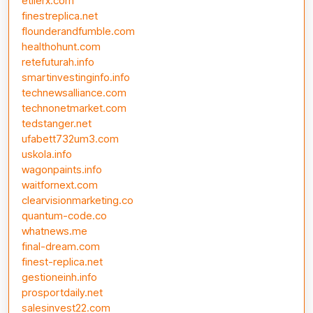
etilerx.com
finestreplica.net
flounderandfumble.com
healthohunt.com
retefuturah.info
smartinvestinginfo.info
technewsalliance.com
technonetmarket.com
tedstanger.net
ufabett732um3.com
uskola.info
wagonpaints.info
waitfornext.com
clearvisionmarketing.co
quantum-code.co
whatnews.me
final-dream.com
finest-replica.net
gestioneinh.info
prosportdaily.net
salesinvest22.com