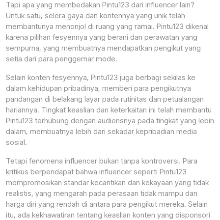
Tapi apa yang membedakan Pintu123 dari influencer lain?
Untuk satu, selera gaya dan kontennya yang unik telah
membantunya menonjol di ruang yang ramai. Pintu123 dikenal
karena pilihan fesyennya yang berani dan perawatan yang
sempurna, yang membuatnya mendapatkan pengikut yang
setia dari para penggemar mode.
Selain konten fesyennya, Pintu123 juga berbagi sekilas ke
dalam kehidupan pribadinya, memberi para pengikutnya
pandangan di belakang layar pada rutinitas dan petualangan
hariannya. Tingkat keaslian dan keterkaitan ini telah membantu
Pintu123 terhubung dengan audiensnya pada tingkat yang lebih
dalam, membuatnya lebih dari sekadar kepribadian media
sosial.
Tetapi fenomena influencer bukan tanpa kontroversi. Para
kritikus berpendapat bahwa influencer seperti Pintu123
mempromosikan standar kecantikan dan kekayaan yang tidak
realistis, yang mengarah pada perasaan tidak mampu dan
harga diri yang rendah di antara para pengikut mereka. Selain
itu, ada kekhawatiran tentang keaslian konten yang disponsori