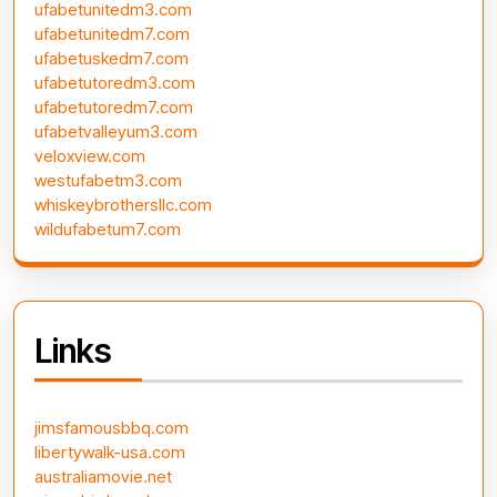
ufabetunitedm3.com
ufabetunitedm7.com
ufabetuskedm7.com
ufabetutoredm3.com
ufabetutoredm7.com
ufabetvalleyum3.com
veloxview.com
westufabetm3.com
whiskeybrothersllc.com
wildufabetum7.com
Links
jimsfamousbbq.com
libertywalk-usa.com
australiamovie.net