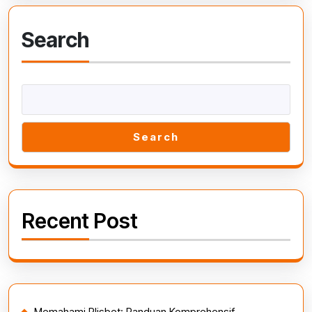
Search
Search
Recent Post
Memahami Plisbet: Panduan Komprehensif