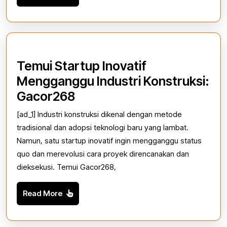
More
Temui Startup Inovatif
Mengganggu Industri Konstruksi:
Temui
Gacor268
Startup
[ad_1] Industri konstruksi dikenal dengan metode
Inovatif
tradisional dan adopsi teknologi baru yang lambat.
Mengganggu
Namun, satu startup inovatif ingin mengganggu status
quo dan merevolusi cara proyek direncanakan dan
Industri
dieksekusi. Temui Gacor268,
Konstruksi:
Gacor268
Read
Read More
More