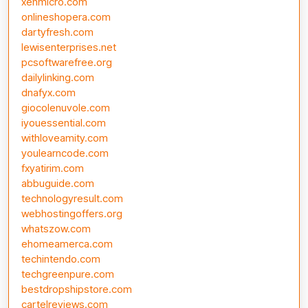
xenmicro.com
onlineshopera.com
dartyfresh.com
lewisenterprises.net
pcsoftwarefree.org
dailylinking.com
dnafyx.com
giocolenuvole.com
iyouessential.com
withloveamity.com
youlearncode.com
fxyatirim.com
abbuguide.com
technologyresult.com
webhostingoffers.org
whatszow.com
ehomeamerca.com
techintendo.com
techgreenpure.com
bestdropshipstore.com
cartelreviews.com