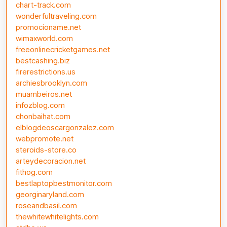
chart-track.com
wonderfultraveling.com
promocioname.net
wimaxworld.com
freeonlinecricketgames.net
bestcashing.biz
firerestrictions.us
archiesbrooklyn.com
muambeiros.net
infozblog.com
chonbaihat.com
elblogdeoscargonzalez.com
webpromote.net
steroids-store.co
arteydecoracion.net
fithog.com
bestlaptopbestmonitor.com
georginaryland.com
roseandbasil.com
thewhitewhitelights.com