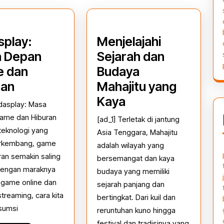
post:
splay:
Menjelajahi
 Depan
Sejarah dan
 dan
Budaya
Midasplay:
ran
Mahajitu yang
Masa
Menjelajahi
Kaya
idasplay: Masa
Depan
Sejarah
ame dan Hiburan
[ad_1] Terletak di jantung
Game
dan
 teknologi yang
Asia Tenggara, Mahajitu
erkembang, game
dan
Budaya
adalah wilayah yang
ran semakin saling
Hiburan
bersemangat dan kaya
Mahajitu
 Dengan maraknya
budaya yang memiliki
yang
 game online dan
sejarah panjang dan
Kaya
streaming, cara kita
bertingkat. Dari kuil dan
sumsi
reruntuhan kuno hingga
festival dan tradisinya yang