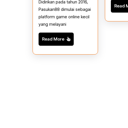
Didirikan pada tahun 2016,
Pertumbuha
Read 
Pasukan88 dimulai sebagai
Pasukan88
platform game online kecil
yang
yang melayani
Meledak
Read
Read More
More