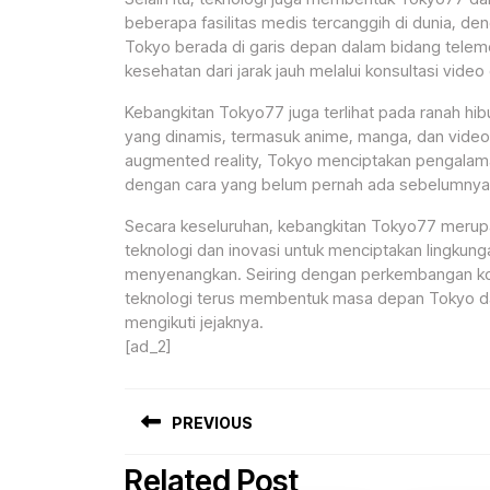
beberapa fasilitas medis tercanggih di dunia, deng
Tokyo berada di garis depan dalam bidang tele
kesehatan dari jarak jauh melalui konsultasi vide
Kebangkitan Tokyo77 juga terlihat pada ranah hi
yang dinamis, termasuk anime, manga, dan video 
augmented reality, Tokyo menciptakan pengalam
dengan cara yang belum pernah ada sebelumnya
Secara keseluruhan, kebangkitan Tokyo77 merup
teknologi dan inovasi untuk menciptakan lingkunga
menyenangkan. Seiring dengan perkembangan kota
teknologi terus membentuk masa depan Tokyo dan 
mengikuti jejaknya.
[ad_2]
Post
PREVIOUS
navigation
Related Post
Previous