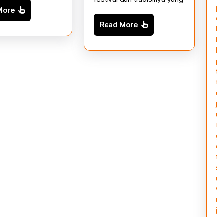
n
Read
More
More
Read
Read More
More