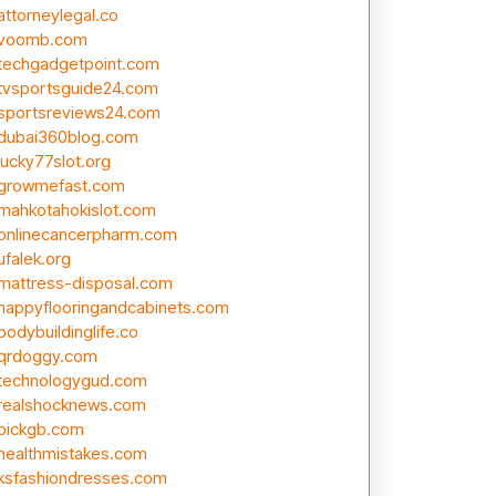
attorneylegal.co
voomb.com
techgadgetpoint.com
tvsportsguide24.com
sportsreviews24.com
dubai360blog.com
lucky77slot.org
growmefast.com
mahkotahokislot.com
onlinecancerpharm.com
ufalek.org
mattress-disposal.com
happyflooringandcabinets.com
bodybuildinglife.co
qrdoggy.com
technologygud.com
realshocknews.com
pickgb.com
healthmistakes.com
ksfashiondresses.com