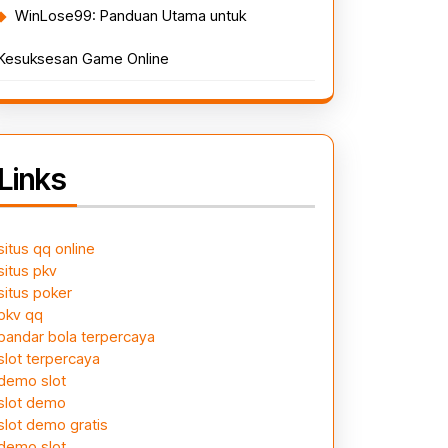
WinLose99: Panduan Utama untuk
Kesuksesan Game Online
Links
situs qq online
situs pkv
situs poker
pkv qq
bandar bola terpercaya
slot terpercaya
demo slot
slot demo
slot demo gratis
demo slot