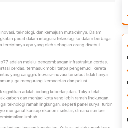
inovasi, teknologi, dan kemajuan mutakhirnya. Dalam
ngkatan pesat dalam integrasi teknologi ke dalam berbagai
a terciptanya apa yang oleh sebagian orang disebut
o77 adalah melalui pengembangan infrastruktur cerdas.
portasi cerdas, termasuk mobil tanpa pengemudi, kereta
intas yang canggih. Inovasi-inovasi tersebut tidak hanya
 namun juga mengurangi kemacetan dan polusi.
signifikan adalah bidang keberlanjutan. Tokyo telah
ak karbon dan menjadi kota yang lebih ramah lingkungan.
gai teknologi ramah lingkungan, seperti panel surya, turbin
okyo menganut konsep ekonomi sirkular, dimana sumber
eminimalkan limbah.
lam bidang layanan kesehatan. Kota ini adalah rumah bagi