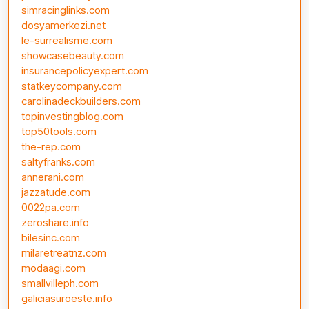
simracinglinks.com
dosyamerkezi.net
le-surrealisme.com
showcasebeauty.com
insurancepolicyexpert.com
statkeycompany.com
carolinadeckbuilders.com
topinvestingblog.com
top50tools.com
the-rep.com
saltyfranks.com
annerani.com
jazzatude.com
0022pa.com
zeroshare.info
bilesinc.com
milaretreatnz.com
modaagi.com
smallvilleph.com
galiciasuroeste.info