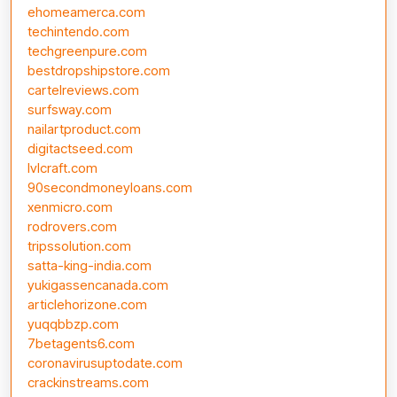
ehomeamerca.com
techintendo.com
techgreenpure.com
bestdropshipstore.com
cartelreviews.com
surfsway.com
nailartproduct.com
digitactseed.com
lvlcraft.com
90secondmoneyloans.com
xenmicro.com
rodrovers.com
tripssolution.com
satta-king-india.com
yukigassencanada.com
articlehorizone.com
yuqqbbzp.com
7betagents6.com
coronavirusuptodate.com
crackinstreams.com