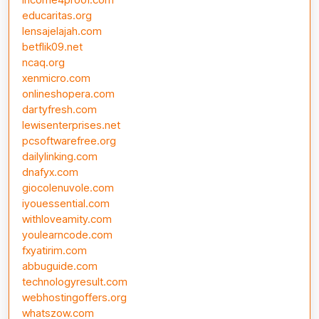
educaritas.org
lensajelajah.com
betflik09.net
ncaq.org
xenmicro.com
onlineshopera.com
dartyfresh.com
lewisenterprises.net
pcsoftwarefree.org
dailylinking.com
dnafyx.com
giocolenuvole.com
iyouessential.com
withloveamity.com
youlearncode.com
fxyatirim.com
abbuguide.com
technologyresult.com
webhostingoffers.org
whatszow.com