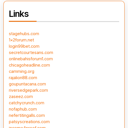
Links
stagehubs.com
1x2forum.net
login99bet.com
secretcourtesans.com
onlinebahisforum1.com
chicagoheadline.com
camming.org
rajalion88.com
goupuntacana.com
riversedgepark.com
zaseez.com
catchycrunch.com
nofaphub.com
nefertitingalls.com
patsyscreations.com
income4proof.com