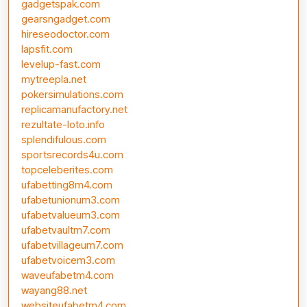
gadgetspak.com
gearsngadget.com
hireseodoctor.com
lapsfit.com
levelup-fast.com
mytreepla.net
pokersimulations.com
replicamanufactory.net
rezultate-loto.info
splendifulous.com
sportsrecords4u.com
topceleberites.com
ufabetting8m4.com
ufabetunionum3.com
ufabetvalueum3.com
ufabetvaultm7.com
ufabetvillageum7.com
ufabetvoicem3.com
waveufabetm4.com
wayang88.net
websiteufabetm4.com