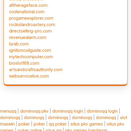
alltherageface.com
codenational.com
progameexplorer.com
rockislandroastery.com
directselling-pro.com
revenuealarm.com
lurab.com
ignitioncoilguide.com
mytechcomputer.com
bioslot168.com
artsandcraftsauthority.com
webservicelive.com
menuqq
|
dominoqq pkv
|
dominoqq login
|
dominoqq login
|
dominoqq
|
dominoqq
|
dominoqq
|
dominoqq
|
dominoqq
|
slot
maxwin
|
poker
|
poker
|
qq poker
|
situs pkv games
|
situs pkv
games
|
poker online
|
situs qq
|
pkv games bandarqq