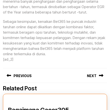
menerima banyak penghargaan dan penghargaan selama
bertahun -tahun, termasuk dinobatkan sebagai Operator EGR
of the Year selama beberapa tahun berturut -turut.
Sebagai kesimpulan, kenaikan Bet365 ke puncak industri
taruhan online dapat dikaitkan dengan kombinasi faktor,
termasuk beragam opsi taruhan, teknologi mutakhir, dan
komitmen terhadap kepuasan pelanggan. Dengan rekam jejak
kesuksesan yang kuat dan komitmen terhadap inovasi, tidak
mengherankan bahwa Bet365 telah menjadi platform taruhan
online terkemuka di dunia.
[ad_2]
Post
PREVIOUS
NEXT
navigation
Related Post
Previous
Next
post:
post:
Bagaimana Gacor305