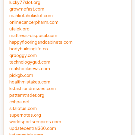
lucky77slot.org
growmefast.com
mahkotahokislot.com
onlinecancerpharm.com
ufalek.org
mattress-disposal.com
happyflooringandcabinets.com
bodybuildinglife.co
qrdoggy.com
technologygud.com
realshocknews.com
pickgb.com
healthmistakes.com
ksfashiondresses.com
patterntrader.org
cnhpa.net
sitalotus.com
supernotes.org
worldsportsempires.com
updatecentral360.com
katamastah.com