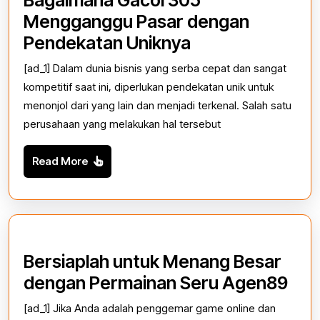
Mengganggu Pasar dengan
Bagaimana
Pendekatan Uniknya
Gacor305
[ad_1] Dalam dunia bisnis yang serba cepat dan sangat
Mengganggu
kompetitif saat ini, diperlukan pendekatan unik untuk
Pasar
menonjol dari yang lain dan menjadi terkenal. Salah satu
perusahaan yang melakukan hal tersebut
dengan
Pendekatan
Read
Read More
Uniknya
More
Bersiaplah untuk Menang Besar
Ber
dengan Permainan Seru Agen89
unt
[ad_1] Jika Anda adalah penggemar game online dan