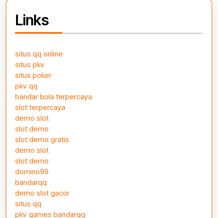
Links
situs qq online
situs pkv
situs poker
pkv qq
bandar bola terpercaya
slot terpercaya
demo slot
slot demo
slot demo gratis
demo slot
slot demo
domino99
bandarqq
demo slot gacor
situs qq
pkv games bandarqq