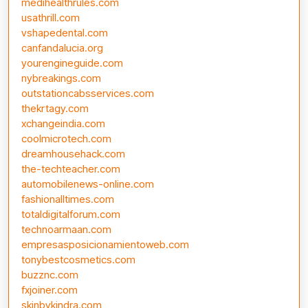
medihealthrules.com
usathrill.com
vshapedental.com
canfandalucia.org
yourengineguide.com
nybreakings.com
outstationcabsservices.com
thekrtagy.com
xchangeindia.com
coolmicrotech.com
dreamhousehack.com
the-techteacher.com
automobilenews-online.com
fashionalltimes.com
totaldigitalforum.com
technoarmaan.com
empresasposicionamientoweb.com
tonybestcosmetics.com
buzznc.com
fxjoiner.com
skinbykindra.com