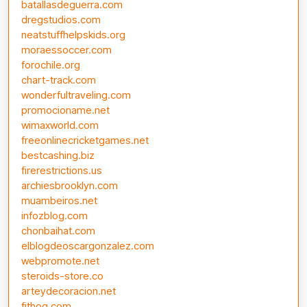
batallasdeguerra.com
dregstudios.com
neatstuffhelpskids.org
moraessoccer.com
forochile.org
chart-track.com
wonderfultraveling.com
promocioname.net
wimaxworld.com
freeonlinecricketgames.net
bestcashing.biz
firerestrictions.us
archiesbrooklyn.com
muambeiros.net
infozblog.com
chonbaihat.com
elblogdeoscargonzalez.com
webpromote.net
steroids-store.co
arteydecoracion.net
fithog.com