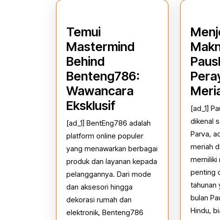
Temui
Menje
Mastermind
Makn
Behind
Paus
Benteng786:
Pera
Wawancara
Meri
Temui
Eksklusif
[ad_1] Pa
Mastermind
dikenal 
[ad_1] BentEng786 adalah
Behind
Parva, a
platform online populer
Benteng786:
meriah d
yang menawarkan berbagai
memiliki
produk dan layanan kepada
Wawancara
penting d
pelanggannya. Dari mode
Eksklusif
tahunan 
dan aksesori hingga
bulan P
dekorasi rumah dan
Hindu, b
elektronik, Benteng786