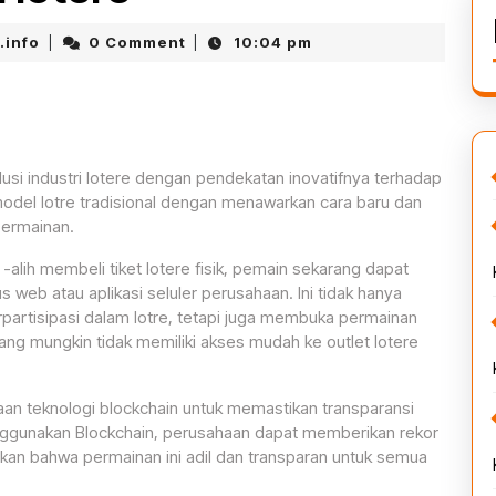
admin@nabavkame.info
info
0 Comment
10:04 pm
|
|
lusi industri lotere dengan pendekatan inovatifnya terhadap
del lotre tradisional dengan menawarkan cara baru dan
permainan.
 -alih membeli tiket lotere fisik, pemain sekarang dapat
s web atau aplikasi seluler perusahaan. Ini tidak hanya
artisipasi dalam lotre, tetapi juga membuka permainan
ang mungkin tidak memiliki akses mudah ke outlet lotere
naan teknologi blockchain untuk memastikan transparansi
ggunakan Blockchain, perusahaan dapat memberikan rekor
ikan bahwa permainan ini adil dan transparan untuk semua