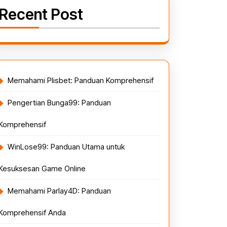
Recent Post
Memahami Plisbet: Panduan Komprehensif
Pengertian Bunga99: Panduan
Komprehensif
WinLose99: Panduan Utama untuk
Kesuksesan Game Online
Memahami Parlay4D: Panduan
Komprehensif Anda