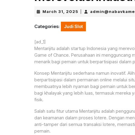
March
March 31, 2025
admin@nabavkame.
|
31,
2025
Categories:
Judi Slot
[ad_1]
Mentarijitu adalah startup Indonesia yang merevo
Game of Chance. Perusahaan ini mengguncang mo
menarik bagi pemain untuk berpartisipasi dalam 
Konsep Mentarijitu sederhana namun inovatif. Alih
berpartisipasi dalam permainan online melalui situ
membuatnya lebih nyaman bagi pemain untuk berp
bagi khalayak yang lebih luas, termasuk mereka y
fisik.
Salah satu fitur utama Mentarijitu adalah penggu
dan keamanan dalam proses lotere. Dengan men
anti-tamper dari semua transaksi lotere, memast
pemain.