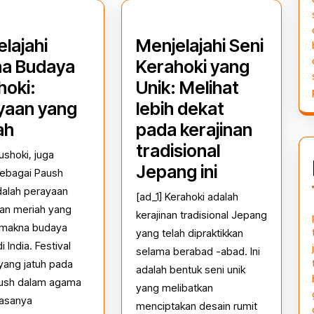
lajahi
Menjelajahi Seni
a Budaya
Kerahoki yang
hoki:
Unik: Melihat
yaan yang
lebih dekat
Menjelajahi
ah
pada kerajinan
Makna
tradisional
ushoki, juga
Budaya
Menjelajahi
Jepang ini
sebagai Paush
Paushoki:
Seni
dalah perayaan
[ad_1] Kerahoki adalah
an meriah yang
Perayaan
Kerahoki
kerajinan tradisional Jepang
 makna budaya
yang
yang
yang telah dipraktikkan
i India. Festival
Meriah
selama berabad -abad. Ini
Unik:
yang jatuh pada
adalah bentuk seni unik
Melihat
aush dalam agama
yang melibatkan
lebih
iasanya
menciptakan desain rumit