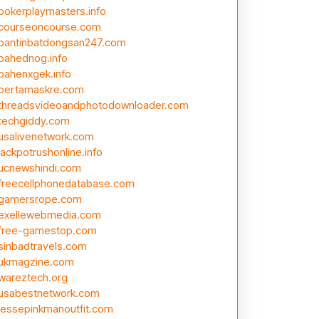
pokerplaymasters.info
courseoncourse.com
bantinbatdongsan247.com
bahednog.info
bahenxgek.info
pertamaskre.com
threadsvideoandphotodownloader.com
techgiddy.com
usalivenetwork.com
jackpotrushonline.info
ucnewshindi.com
freecellphonedatabase.com
gamersrope.com
exellewebmedia.com
free-gamestop.com
sinbadtravels.com
ukmagzine.com
wareztech.org
usabestnetwork.com
jessepinkmanoutfit.com