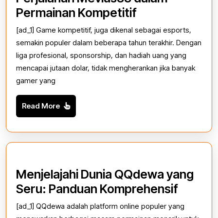
Dari
Permainan Kompetitif
Amatir
[ad_1] Game kompetitif, juga dikenal sebagai esports,
hingga
semakin populer dalam beberapa tahun terakhir. Dengan
Pro:
liga profesional, sponsorship, dan hadiah uang yang
mencapai jutaan dolar, tidak mengherankan jika banyak
Perjalanan
gamer yang
Mevius88
dalam
Read
Read More
Permainan
More
Kompetitif
Menjelajahi Dunia QQdewa yang
Menjela
Seru: Panduan Komprehensif
Dunia
[ad_1] QQdewa adalah platform online populer yang
QQde