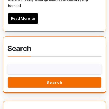
Bangkitnya
berhasil
Bosku777
di
Read
Read More
Kancah
More
eSports
Search
Search