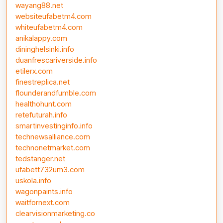
wayang88.net
websiteufabetm4.com
whiteufabetm4.com
anikalappy.com
dininghelsinki.info
duanfrescariverside.info
etilerx.com
finestreplica.net
flounderandfumble.com
healthohunt.com
retefuturah.info
smartinvestinginfo.info
technewsalliance.com
technonetmarket.com
tedstanger.net
ufabett732um3.com
uskola.info
wagonpaints.info
waitfornext.com
clearvisionmarketing.co