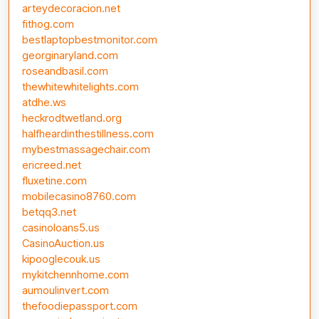
arteydecoracion.net
fithog.com
bestlaptopbestmonitor.com
georginaryland.com
roseandbasil.com
thewhitewhitelights.com
atdhe.ws
heckrodtwetland.org
halfheardinthestillness.com
mybestmassagechair.com
ericreed.net
fluxetine.com
mobilecasino8760.com
betqq3.net
casinoloans5.us
CasinoAuction.us
kipooglecouk.us
mykitchennhome.com
aumoulinvert.com
thefoodiepassport.com