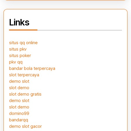
Links
situs qq online
situs pkv
situs poker
pkv qq
bandar bola terpercaya
slot terpercaya
demo slot
slot demo
slot demo gratis
demo slot
slot demo
domino99
bandarqq
demo slot gacor