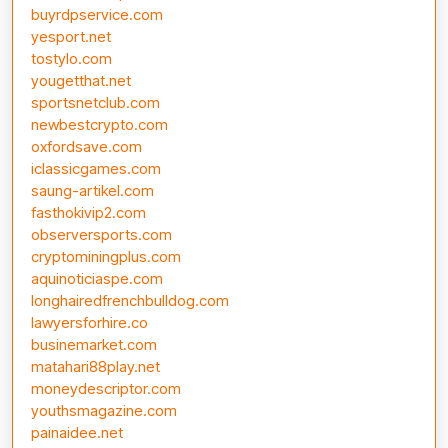
buyrdpservice.com
yesport.net
tostylo.com
yougetthat.net
sportsnetclub.com
newbestcrypto.com
oxfordsave.com
iclassicgames.com
saung-artikel.com
fasthokivip2.com
observersports.com
cryptominingplus.com
aquinoticiaspe.com
longhairedfrenchbulldog.com
lawyersforhire.co
businemarket.com
matahari88play.net
moneydescriptor.com
youthsmagazine.com
painaidee.net