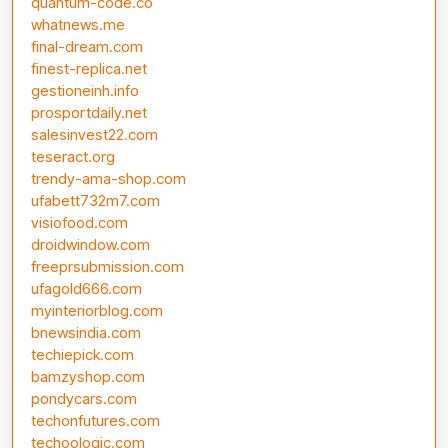
quantum-code.co
whatnews.me
final-dream.com
finest-replica.net
gestioneinh.info
prosportdaily.net
salesinvest22.com
teseract.org
trendy-ama-shop.com
ufabett732m7.com
visiofood.com
droidwindow.com
freeprsubmission.com
ufagold666.com
myinteriorblog.com
bnewsindia.com
techiepick.com
bamzyshop.com
pondycars.com
techonfutures.com
techoologic.com