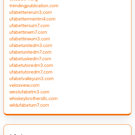
trendingpublication.com
ufabettererum3.com
ufabettermentm4.com
ufabettersum7.com
ufabettinwm7.com
ufabettinwum3.com
ufabetunitedm3.com
ufabetunitedm7.com
ufabetuskedm7.com
ufabetutoredm3.com
ufabetutoredm7.com
ufabetvalleyum3.com
veloxview.com
westufabetm3.com
whiskeybrothersllc.com
wildufabetum7.com