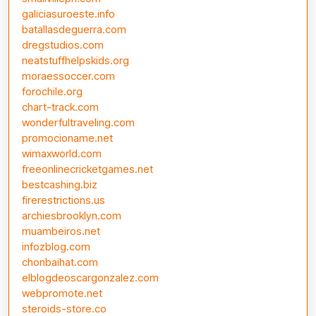
galiciasuroeste.info
batallasdeguerra.com
dregstudios.com
neatstuffhelpskids.org
moraessoccer.com
forochile.org
chart-track.com
wonderfultraveling.com
promocioname.net
wimaxworld.com
freeonlinecricketgames.net
bestcashing.biz
firerestrictions.us
archiesbrooklyn.com
muambeiros.net
infozblog.com
chonbaihat.com
elblogdeoscargonzalez.com
webpromote.net
steroids-store.co