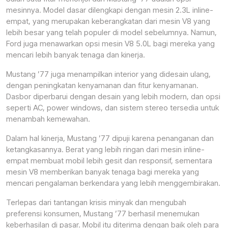
mesinnya. Model dasar dilengkapi dengan mesin 2.3L inline-
empat, yang merupakan keberangkatan dari mesin V8 yang
lebih besar yang telah populer di model sebelumnya. Namun,
Ford juga menawarkan opsi mesin V8 5.0L bagi mereka yang
mencari lebih banyak tenaga dan kinerja.
Mustang ’77 juga menampilkan interior yang didesain ulang,
dengan peningkatan kenyamanan dan fitur kenyamanan.
Dasbor diperbarui dengan desain yang lebih modern, dan opsi
seperti AC, power windows, dan sistem stereo tersedia untuk
menambah kemewahan.
Dalam hal kinerja, Mustang ’77 dipuji karena penanganan dan
ketangkasannya. Berat yang lebih ringan dari mesin inline-
empat membuat mobil lebih gesit dan responsif, sementara
mesin V8 memberikan banyak tenaga bagi mereka yang
mencari pengalaman berkendara yang lebih menggembirakan.
Terlepas dari tantangan krisis minyak dan mengubah
preferensi konsumen, Mustang ’77 berhasil menemukan
keberhasilan di pasar. Mobil itu diterima dengan baik oleh para