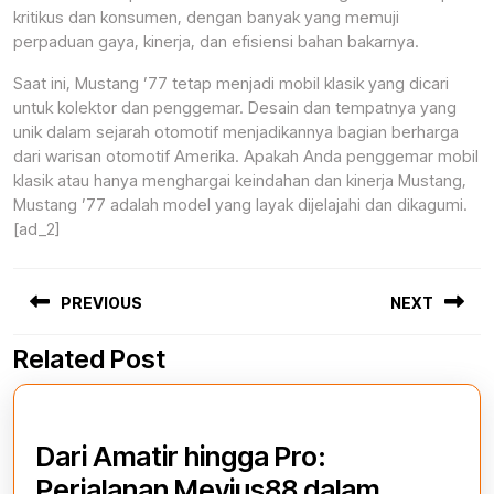
kritikus dan konsumen, dengan banyak yang memuji
perpaduan gaya, kinerja, dan efisiensi bahan bakarnya.
Saat ini, Mustang ’77 tetap menjadi mobil klasik yang dicari
untuk kolektor dan penggemar. Desain dan tempatnya yang
unik dalam sejarah otomotif menjadikannya bagian berharga
dari warisan otomotif Amerika. Apakah Anda penggemar mobil
klasik atau hanya menghargai keindahan dan kinerja Mustang,
Mustang ’77 adalah model yang layak dijelajahi dan dikagumi.
[ad_2]
Post
PREVIOUS
NEXT
navigation
Related Post
Previous
Next
post:
post:
Dari Amatir hingga Pro:
Perjalanan Mevius88 dalam