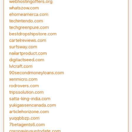
webhostingoffers.org
whatszow.com
ehomeamerca.com
techintendo.com
techgreenpure.com
bestdropshipstore.com
cartelreviews.com
surfsway.com
nailartproduct.com
digitactseed.com
lvlcraft.com
90secondmoneyloans.com
xenmicro.com
rodrovers.com
tripssolution.com
satta-king-india.com
yukigassencanada.com
articlehorizone.com
yuqqbbzp.com
7betagents6.com
coronavirusuptodate.com