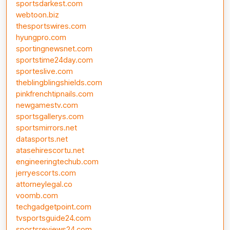
sportsdarkest.com
webtoon.biz
thesportswires.com
hyungpro.com
sportingnewsnet.com
sportstime24day.com
sporteslive.com
theblingblingshields.com
pinkfrenchtipnails.com
newgamestv.com
sportsgallerys.com
sportsmirrors.net
datasports.net
atasehirescortu.net
engineeringtechub.com
jerryescorts.com
attorneylegal.co
voomb.com
techgadgetpoint.com
tvsportsguide24.com
sportsreviews24.com