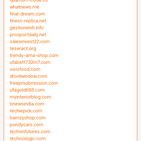
whatnews.me
final-dream.com
finest-replica.net
gestioneinh.info
prosportdaily.net
salesinvest22.com
teseract.org
trendy-ama-shop.com
ufabett732m7.com
visiofood.com
droidwindow.com
freeprsubmission.com
ufagold666.com
myinteriorblog.com
bnewsindia.com
techiepick.com
bamzyshop.com
pondycars.com
techonfutures.com
techoologic.com