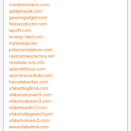
crackinstreams.com
gadgetspak.com
gearsngadget.com
hireseodoctor.com
lapsfit.com
levelup-fast.com
mytreepla.net
pokersimulations.com
replicamanufactory.net
rezultate-loto.info
splendifulous.com
sportsrecords4u.com
topceleberites.com
ufabetting8m4.com
ufabetunionum3.com
ufabetvalueum3.com
ufabetvaultm7.com
ufabetvillageum7.com
ufabetvoicem3.com
waveufabetm4.com