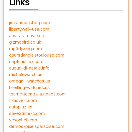
Links
jimsfamousbbq.com
libertywalk-usa.com
australiamovie.net
gizmobird.co.uk
mp3djsong.com
coursdanglaistoulouse.com
neptunuslex.com
auguri-di-natale.info
michelewatch.us
omega--watches.us
breitling-watches.us
tgarnettcentrallautoads.com
fixadvert.com
autopluz.co
save3time-c.com
vexonhcf.com
demos-pixelsparadise.com