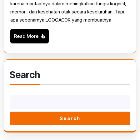
LGOGACO
karena manfaatnya dalam meningkatkan fungsi kognitif,
memori, dan kesehatan otak secara keseluruhan. Tapi
Apa
apa sebenarnya LGOGACOR yang membuatnya
yang
Membuat
Read
Read More
Supleme
More
Ini
Begitu
Efektif
Search
Search