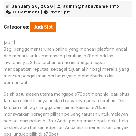
January
admin@
January 26, 2026
admin@nabavkame.info
|
|
26,
0 Comment
12:21 pm
|
2026
Categories:
Judi Slot
[ad_1]
Bagi penggemar taruhan online yang mencari platform andal
dan menarik untuk memasang taruhan, s78bet adalah
jawabannya. Situs taruhan online ini dengan cepat
mendapatkan reputasi sebagai tujuan akhir bagi mereka yang
mencari pengalaman bertaruh yang mendebarkan dan
bermanfaat.
Salah satu alasan utama mengapa s78bet menonjol dari situs
taruhan online lainnya adalah banyaknya pilihan taruhan. Dari
taruhan olahraga hingga permainan kasino, s78bet
menawarkan beragam pilihan peluang taruhan untuk melayani
semua jenis petaruh. Baik Anda penggemar sepak bola, bola
basket, atau bahkan eSports, Anda akan menemukan banyak
opsi untuk dipilih di s78bet.