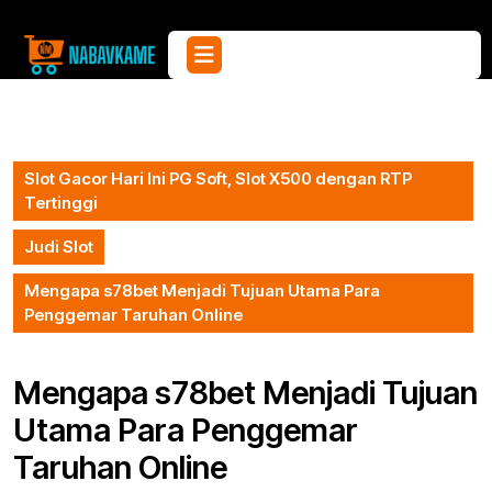
Skip
to
Open
content
Button
Skip
to
content
Slot Gacor Hari Ini PG Soft, Slot X500 dengan RTP
Tertinggi
Judi Slot
Mengapa s78bet Menjadi Tujuan Utama Para
Penggemar Taruhan Online
Mengapa s78bet Menjadi Tujuan
Utama Para Penggemar
Taruhan Online