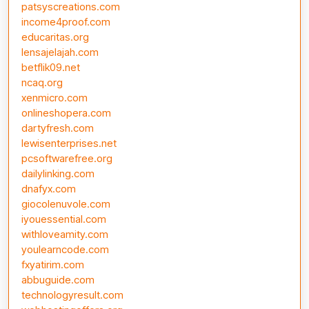
patsyscreations.com
income4proof.com
educaritas.org
lensajelajah.com
betflik09.net
ncaq.org
xenmicro.com
onlineshopera.com
dartyfresh.com
lewisenterprises.net
pcsoftwarefree.org
dailylinking.com
dnafyx.com
giocolenuvole.com
iyouessential.com
withloveamity.com
youlearncode.com
fxyatirim.com
abbuguide.com
technologyresult.com