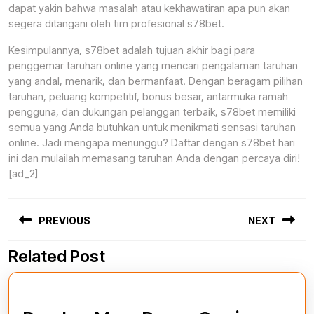
dapat yakin bahwa masalah atau kekhawatiran apa pun akan
segera ditangani oleh tim profesional s78bet.
Kesimpulannya, s78bet adalah tujuan akhir bagi para
penggemar taruhan online yang mencari pengalaman taruhan
yang andal, menarik, dan bermanfaat. Dengan beragam pilihan
taruhan, peluang kompetitif, bonus besar, antarmuka ramah
pengguna, dan dukungan pelanggan terbaik, s78bet memiliki
semua yang Anda butuhkan untuk menikmati sensasi taruhan
online. Jadi mengapa menunggu? Daftar dengan s78bet hari
ini dan mulailah memasang taruhan Anda dengan percaya diri!
[ad_2]
Post
PREVIOUS
NEXT
navigation
Related Post
Previous
Next
post:
post: