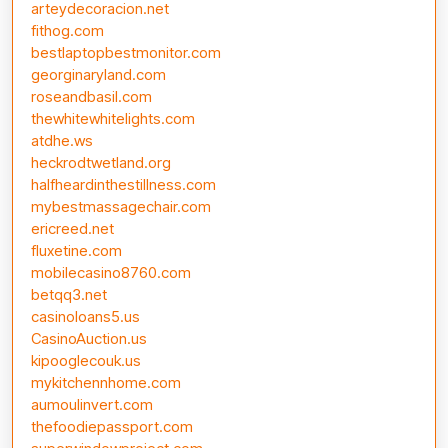
arteydecoracion.net
fithog.com
bestlaptopbestmonitor.com
georginaryland.com
roseandbasil.com
thewhitewhitelights.com
atdhe.ws
heckrodtwetland.org
halfheardinthestillness.com
mybestmassagechair.com
ericreed.net
fluxetine.com
mobilecasino8760.com
betqq3.net
casinoloans5.us
CasinoAuction.us
kipooglecouk.us
mykitchennhome.com
aumoulinvert.com
thefoodiepassport.com