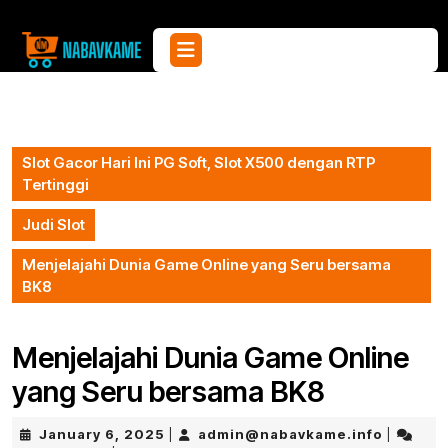
Skip
to
Open
content
Button
Skip
to
content
Slot Gacor Hari Ini PG Soft, Slot X500 dengan RTP
Tertinggi
Judi Slot
Menjelajahi Dunia Game Online yang Seru bersama
BK8
Menjelajahi Dunia Game Online
yang Seru bersama BK8
January
admin@n
January 6, 2025
admin@nabavkame.info
|
|