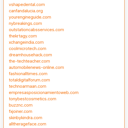
vshapedental.com
canfandalucia.org
yourengineguide.com
nybreakings.com
outstationcabsservices.com
thekrtagy.com
xchangeindia.com
coolmicrotech.com
dreamhousehack.com
the-techteacher.com
automobilenews-online.com
fashionalltimes.com
totaldigitalforum.com
technoarmaan.com
empresasposicionamientoweb.com
tonybestcosmetics.com
buzznc.com
fxjoiner.com
skinbykindra.com
alltherageface.com