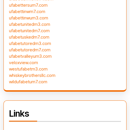
ufabettersum7.com
ufabettinwm7.com
ufabettinwum3.com
ufabetunitedm3.com
ufabetunitedm7.com
ufabetuskedm7.com
ufabetutoredm3.com
ufabetutoredm7.com
ufabetvalleyum3.com
veloxview.com
westufabetm3.com
whiskeybrothersllc.com
wildufabetum7.com
Links