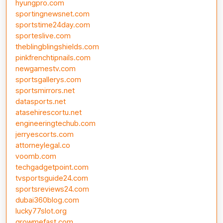
hyungpro.com
sportingnewsnet.com
sportstime24day.com
sporteslive.com
theblingblingshields.com
pinkfrenchtipnails.com
newgamestv.com
sportsgallerys.com
sportsmirrors.net
datasports.net
atasehirescortu.net
engineeringtechub.com
jerryescorts.com
attorneylegal.co
voomb.com
techgadgetpoint.com
tvsportsguide24.com
sportsreviews24.com
dubai360blog.com
lucky77slot.org
growmefast.com