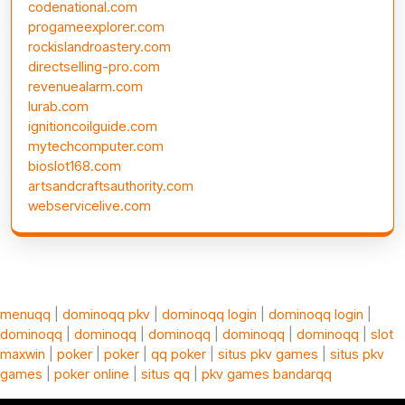
codenational.com
progameexplorer.com
rockislandroastery.com
directselling-pro.com
revenuealarm.com
lurab.com
ignitioncoilguide.com
mytechcomputer.com
bioslot168.com
artsandcraftsauthority.com
webservicelive.com
menuqq
|
dominoqq pkv
|
dominoqq login
|
dominoqq login
|
dominoqq
|
dominoqq
|
dominoqq
|
dominoqq
|
dominoqq
|
slot
maxwin
|
poker
|
poker
|
qq poker
|
situs pkv games
|
situs pkv
games
|
poker online
|
situs qq
|
pkv games bandarqq