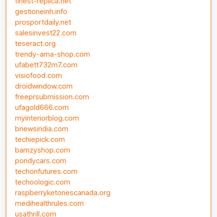
finest-replica.net
gestioneinh.info
prosportdaily.net
salesinvest22.com
teseract.org
trendy-ama-shop.com
ufabett732m7.com
visiofood.com
droidwindow.com
freeprsubmission.com
ufagold666.com
myinteriorblog.com
bnewsindia.com
techiepick.com
bamzyshop.com
pondycars.com
techonfutures.com
techoologic.com
raspberryketonescanada.org
medihealthrules.com
usathrill.com