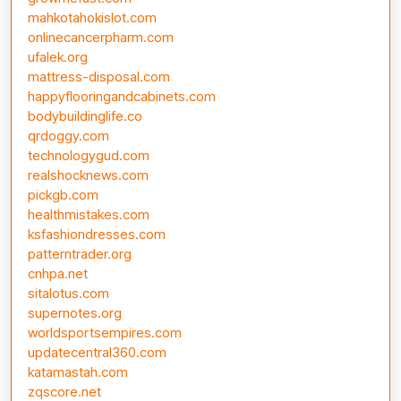
mahkotahokislot.com
onlinecancerpharm.com
ufalek.org
mattress-disposal.com
happyflooringandcabinets.com
bodybuildinglife.co
qrdoggy.com
technologygud.com
realshocknews.com
pickgb.com
healthmistakes.com
ksfashiondresses.com
patterntrader.org
cnhpa.net
sitalotus.com
supernotes.org
worldsportsempires.com
updatecentral360.com
katamastah.com
zqscore.net