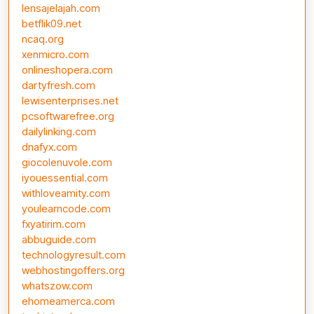
lensajelajah.com
betflik09.net
ncaq.org
xenmicro.com
onlineshopera.com
dartyfresh.com
lewisenterprises.net
pcsoftwarefree.org
dailylinking.com
dnafyx.com
giocolenuvole.com
iyouessential.com
withloveamity.com
youlearncode.com
fxyatirim.com
abbuguide.com
technologyresult.com
webhostingoffers.org
whatszow.com
ehomeamerca.com