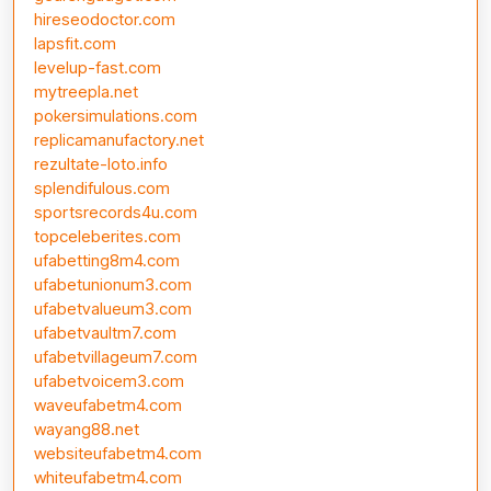
hireseodoctor.com
lapsfit.com
levelup-fast.com
mytreepla.net
pokersimulations.com
replicamanufactory.net
rezultate-loto.info
splendifulous.com
sportsrecords4u.com
topceleberites.com
ufabetting8m4.com
ufabetunionum3.com
ufabetvalueum3.com
ufabetvaultm7.com
ufabetvillageum7.com
ufabetvoicem3.com
waveufabetm4.com
wayang88.net
websiteufabetm4.com
whiteufabetm4.com