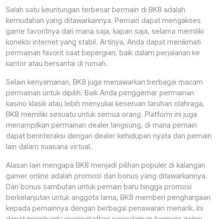
Salah satu keuntungan terbesar bermain di BK8 adalah
kemudahan yang ditawarkannya. Pemain dapat mengakses
game favoritnya dari mana saja, kapan saja, selama memiliki
koneksi internet yang stabil. Artinya, Anda dapat menikmati
permainan favorit saat bepergian, baik dalam perjalanan ke
kantor atau bersantai di rumah.
Selain kenyamanan, BK8 juga menawarkan berbagai macam
permainan untuk dipilih. Baik Anda penggemar permainan
kasino klasik atau lebih menyukai keseruan taruhan olahraga,
BK8 memiliki sesuatu untuk semua orang. Platform ini juga
menampilkan permainan dealer langsung, di mana pemain
dapat berinteraksi dengan dealer kehidupan nyata dan pemain
lain dalam suasana virtual.
Alasan lain mengapa BK8 menjadi pilihan populer di kalangan
gamer online adalah promosi dan bonus yang ditawarkannya.
Dari bonus sambutan untuk pemain baru hingga promosi
berkelanjutan untuk anggota lama, BK8 memberi penghargaan
kepada pemainnya dengan berbagai penawaran menarik. Ini
dapat membantu meningkatkan pengalaman bermain game