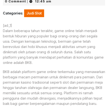
6,
0 Comment
12:45 am
|
2025
Categories:
Judi Slot
[ad_1]
Dalam beberapa tahun terakhir, game online telah menjadi
bentuk hiburan yang populer bagi orang-orang dari segala
usia. Dengan kemajuan teknologi, bermain game telah
berevolusi dari hobi khusus menjadi aktivitas umum yang
dinikmati oleh jutaan orang di seluruh dunia. Salah satu
platform yang banyak mendapat perhatian di komunitas game
online adalah BK8.
BK8 adalah platform game online terkemuka yang menawarkan
berbagai macam permainan untuk dinikmati para pemain. Dari
permainan kasino tradisional seperti slot dan permainan meja
hingga taruhan olahraga dan permainan dealer langsung, BK8
memiliki sesuatu untuk semua orang. Platform ini ramah
pengguna dan mudah dinavigasi, menjadikannya pilihan tepat
baik bagi gamer berpengalaman maupun pendatang baru.