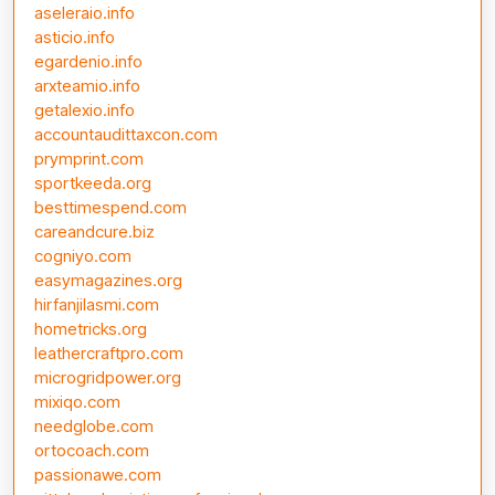
aseleraio.info
asticio.info
egardenio.info
arxteamio.info
getalexio.info
accountaudittaxcon.com
prymprint.com
sportkeeda.org
besttimespend.com
careandcure.biz
cogniyo.com
easymagazines.org
hirfanjilasmi.com
hometricks.org
leathercraftpro.com
microgridpower.org
mixiqo.com
needglobe.com
ortocoach.com
passionawe.com