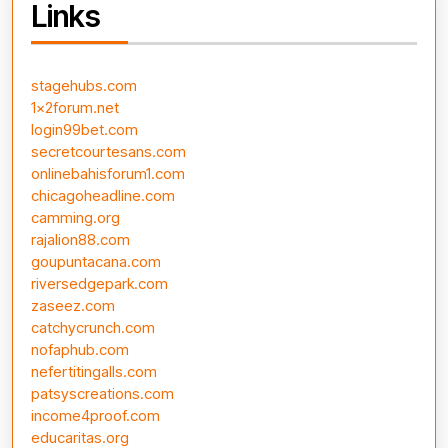
Links
stagehubs.com
1x2forum.net
login99bet.com
secretcourtesans.com
onlinebahisforum1.com
chicagoheadline.com
camming.org
rajalion88.com
goupuntacana.com
riversedgepark.com
zaseez.com
catchycrunch.com
nofaphub.com
nefertitingalls.com
patsyscreations.com
income4proof.com
educaritas.org