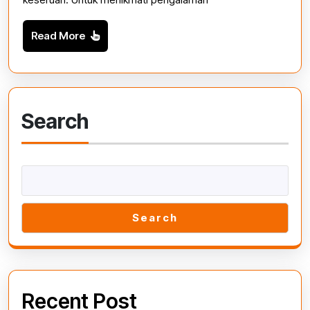
Ca
Li
Read
Read More
de
More
De
Ca
Search
Search
Recent Post