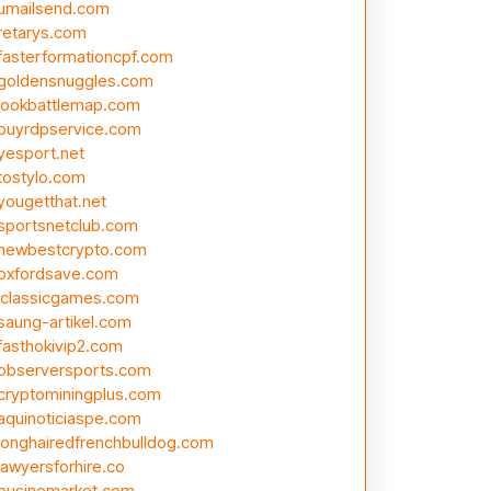
umailsend.com
retarys.com
fasterformationcpf.com
goldensnuggles.com
lookbattlemap.com
buyrdpservice.com
yesport.net
tostylo.com
yougetthat.net
sportsnetclub.com
newbestcrypto.com
oxfordsave.com
iclassicgames.com
saung-artikel.com
fasthokivip2.com
observersports.com
cryptominingplus.com
aquinoticiaspe.com
longhairedfrenchbulldog.com
lawyersforhire.co
businemarket.com