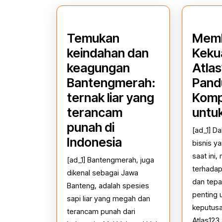
post:
Temukan
Mem
keindahan dan
Keku
keagungan
Atlas
Bantengmerah:
Pand
ternak liar yang
Komp
terancam
untuk
punah di
[ad_1] D
Temukan
Indonesia
bisnis y
keindahan
saat ini,
[ad_1] Bantengmerah, juga
dan
terhadap
dikenal sebagai Jawa
dan tepa
keagungan
Banteng, adalah spesies
penting
sapi liar yang megah dan
Bantengmerah:
keputusa
terancam punah dari
ternak
Atlas123 