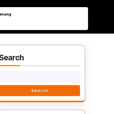
Menang
Search
Search