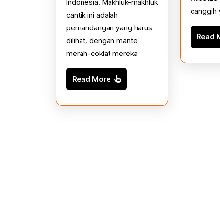
Indonesia. Makhluk-makhluk
liar
canggih
cantik ini adalah
yang
pemandangan yang harus
terancam
Read 
dilihat, dengan mantel
punah
merah-coklat mereka
di
Read
Read More
Indonesia
More