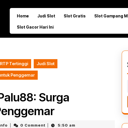
Home
Judi Slot
Slot Gratis
Slot Gampang 
Slot Gacor Hari Ini
 RTP Tertinggi
Judi Slot
 untuk Penggemar
 Palu88: Surga
 Penggemar
admin@nabavkame.info
nfo
0 Comment
5:50 am
|
|