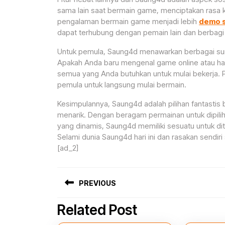
sama lain saat bermain game, menciptakan rasa
pengalaman bermain game menjadi lebih
demo s
dapat terhubung dengan pemain lain dan berbag
Untuk pemula, Saung4d menawarkan berbagai su
Apakah Anda baru mengenal game online atau ha
semua yang Anda butuhkan untuk mulai bekerja. 
pemula untuk langsung mulai bermain.
Kesimpulannya, Saung4d adalah pilihan fantastis 
menarik. Dengan beragam permainan untuk dipil
yang dinamis, Saung4d memiliki sesuatu untuk 
Selami dunia Saung4d hari ini dan rasakan sendir
[ad_2]
Post
PREVIOUS
navigation
Related Post
Previous
post: