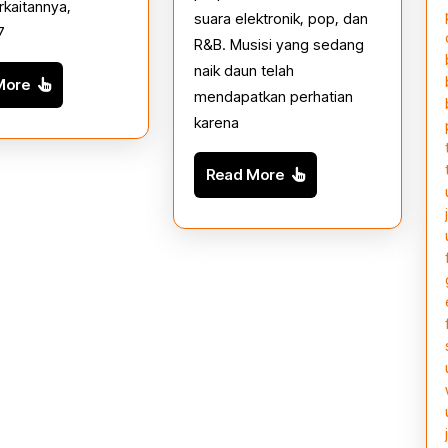
Sosial
mendalam
rkaitannya,
suara elektronik, pop, dan
pada
7
R&B. Musisi yang sedang
musisi
naik daun telah
Read
More
yang
mendapatkan perhatian
More
sedang
karena
naik
Read
Read More
daun
More