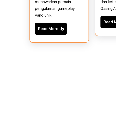
menawarkan pemain
dan kete
pengalaman gameplay
Gasing7
yang unik
Read 
Read
Read More
More