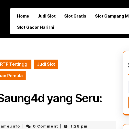
Home
Judi Slot
Slot Gratis
Slot Gampang 
Slot Gacor Hari Ini
 RTP Tertinggi
Judi Slot
uan Pemula
 Saung4d yang Seru:
admin@nabavkame.info
ame.info
0 Comment
1:28 pm
|
|