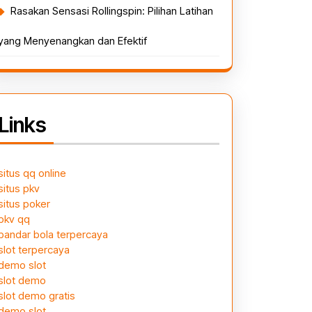
Rasakan Sensasi Rollingspin: Pilihan Latihan
yang Menyenangkan dan Efektif
Links
situs qq online
situs pkv
situs poker
pkv qq
bandar bola terpercaya
slot terpercaya
demo slot
slot demo
slot demo gratis
demo slot