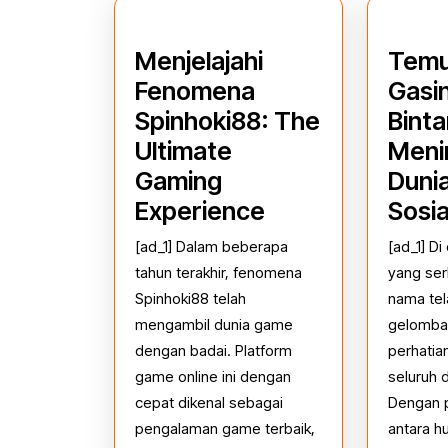
Menjelajahi
Temu
Fenomena
Gasi
Spinhoki88: The
Bint
Ultimate
Meni
Gaming
Duni
Menjelajahi
Experience
Sosia
Fenomena
[ad_1] Dalam beberapa
[ad_1] Di
Spinhoki88:
tahun terakhir, fenomena
yang ser
The
Spinhoki88 telah
nama te
mengambil dunia game
Ultimate
gelomba
dengan badai. Platform
perhatia
Gaming
game online ini dengan
seluruh 
Experience
cepat dikenal sebagai
Dengan 
pengalaman game terbaik,
antara hu