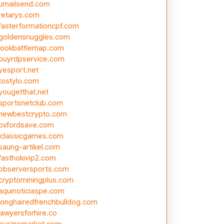
umailsend.com
retarys.com
fasterformationcpf.com
goldensnuggles.com
lookbattlemap.com
buyrdpservice.com
yesport.net
tostylo.com
yougetthat.net
sportsnetclub.com
newbestcrypto.com
oxfordsave.com
iclassicgames.com
saung-artikel.com
fasthokivip2.com
observersports.com
cryptominingplus.com
aquinoticiaspe.com
longhairedfrenchbulldog.com
lawyersforhire.co
businemarket.com