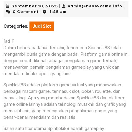
September
adm
September 10, 2025
admin@nabavkame.info
|
|
10,
0 Comment
1:45 am
|
2025
Categories:
Judi Slot
[ad_1]
Dalam beberapa tahun terakhir, fenomena Spinhoki88 telah
mengambil dunia game dengan badai. Platform game online ini
dengan cepat dikenal sebagai pengalaman game terbaik,
menawarkan pemain pengalaman gameplay yang unik dan
mendalam tidak seperti yang lain.
SpinHoki88 adalah platform game virtual yang menawarkan
berbagai macam game, termasuk slot, poker, roulette, dan
banyak lagi. Apa yang membedakan SpinHoki88 dari platform
game online lainnya adalah teknologi mutakhir dan grafik yang
menakjubkan, yang menciptakan pengalaman game yang
benar-benar mendalam dan realistis.
Salah satu fitur utama Spinhoki88 adalah gameplay