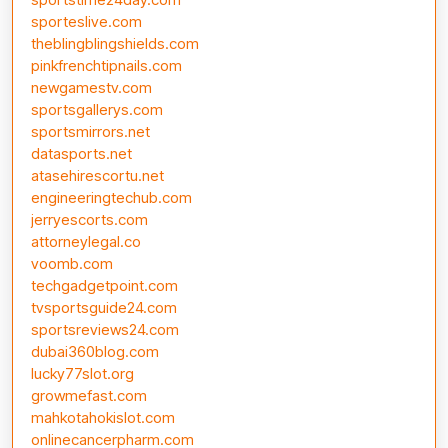
sporteslive.com
theblingblingshields.com
pinkfrenchtipnails.com
newgamestv.com
sportsgallerys.com
sportsmirrors.net
datasports.net
atasehirescortu.net
engineeringtechub.com
jerryescorts.com
attorneylegal.co
voomb.com
techgadgetpoint.com
tvsportsguide24.com
sportsreviews24.com
dubai360blog.com
lucky77slot.org
growmefast.com
mahkotahokislot.com
onlinecancerpharm.com