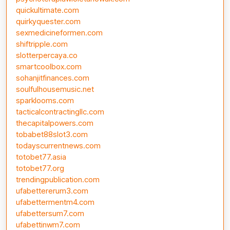
quickultimate.com
quirkyquester.com
sexmedicineformen.com
shiftripple.com
slotterpercaya.co
smartcoolbox.com
sohanjitfinances.com
soulfulhousemusic.net
sparklooms.com
tacticalcontractingllc.com
thecapitalpowers.com
tobabet88slot3.com
todayscurrentnews.com
totobet77.asia
totobet77.org
trendingpublication.com
ufabettererum3.com
ufabettermentm4.com
ufabettersum7.com
ufabettinwm7.com