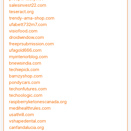
salesinvest22.com
teseract.org
trendy-ama-shop.com
ufabett732m7.com
visiofood.com
droidwindow.com
freeprsubmission.com
ufagold666.com
myinteriorblog.com
bnewsindia.com
techiepick.com
bamzyshop.com
pondycars.com
techonfutures.com
techoologic.com
raspberryketonescanada.org
medihealthrules.com
usathrill.com
vshapedental.com
canfandalucia.org