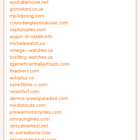
australiamovie.net
gizmobird.co.uk
mp3djsong.com
coursdanglaistoulouse.com
neptunuslex.com
auguri-di-natale.info
michelewatch.us
omega--watches.us
breitling-watches.us
tgarnettcentrallautoads.com
fixadvert.com
autopluz.co
save3time-c.com
vexonhcf.com
demos-pixelsparadise.com
mediatitude.com
prewarmotorcycles.com
simracinglinks.com
dosyamerkezi.net
le-surrealisme.com
showcasebeauty.com