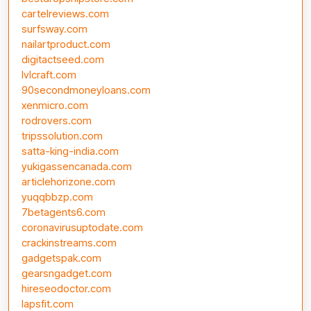
cartelreviews.com
surfsway.com
nailartproduct.com
digitactseed.com
lvlcraft.com
90secondmoneyloans.com
xenmicro.com
rodrovers.com
tripssolution.com
satta-king-india.com
yukigassencanada.com
articlehorizone.com
yuqqbbzp.com
7betagents6.com
coronavirusuptodate.com
crackinstreams.com
gadgetspak.com
gearsngadget.com
hireseodoctor.com
lapsfit.com