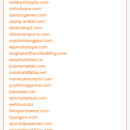
newbestcrypto.com
oxfordsave.com
iclassicgames.com
saung-artikel.com
fasthokivip2.com
observersports.com
cryptominingplus.com
aquinoticiaspe.com
longhairedfrenchbulldog.com
lawyersforhire.co
businemarket.com
matahari88play.net
moneydescriptor.com
youthsmagazine.com
painaidee.net
sportsdarkest.com
webtoon.biz
thesportswires.com
hyungpro.com
sportingnewsnet.com
sportstime24day.com