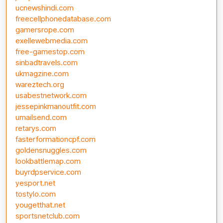
ucnewshindi.com
freecellphonedatabase.com
gamersrope.com
exellewebmedia.com
free-gamestop.com
sinbadtravels.com
ukmagzine.com
wareztech.org
usabestnetwork.com
jessepinkmanoutfit.com
umailsend.com
retarys.com
fasterformationcpf.com
goldensnuggles.com
lookbattlemap.com
buyrdpservice.com
yesport.net
tostylo.com
yougetthat.net
sportsnetclub.com