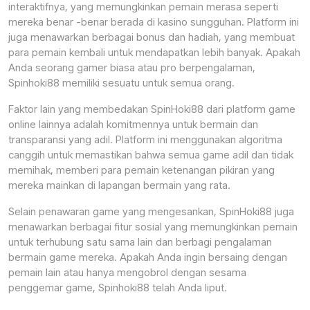
interaktifnya, yang memungkinkan pemain merasa seperti
mereka benar -benar berada di kasino sungguhan. Platform ini
juga menawarkan berbagai bonus dan hadiah, yang membuat
para pemain kembali untuk mendapatkan lebih banyak. Apakah
Anda seorang gamer biasa atau pro berpengalaman,
Spinhoki88 memiliki sesuatu untuk semua orang.
Faktor lain yang membedakan SpinHoki88 dari platform game
online lainnya adalah komitmennya untuk bermain dan
transparansi yang adil. Platform ini menggunakan algoritma
canggih untuk memastikan bahwa semua game adil dan tidak
memihak, memberi para pemain ketenangan pikiran yang
mereka mainkan di lapangan bermain yang rata.
Selain penawaran game yang mengesankan, SpinHoki88 juga
menawarkan berbagai fitur sosial yang memungkinkan pemain
untuk terhubung satu sama lain dan berbagi pengalaman
bermain game mereka. Apakah Anda ingin bersaing dengan
pemain lain atau hanya mengobrol dengan sesama
penggemar game, Spinhoki88 telah Anda liput.