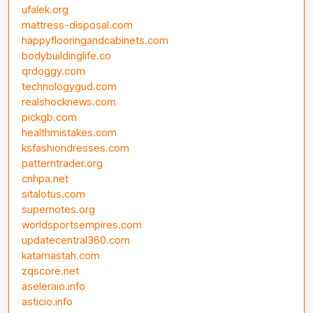
ufalek.org
mattress-disposal.com
happyflooringandcabinets.com
bodybuildinglife.co
qrdoggy.com
technologygud.com
realshocknews.com
pickgb.com
healthmistakes.com
ksfashiondresses.com
patterntrader.org
cnhpa.net
sitalotus.com
supernotes.org
worldsportsempires.com
updatecentral360.com
katamastah.com
zqscore.net
aseleraio.info
asticio.info