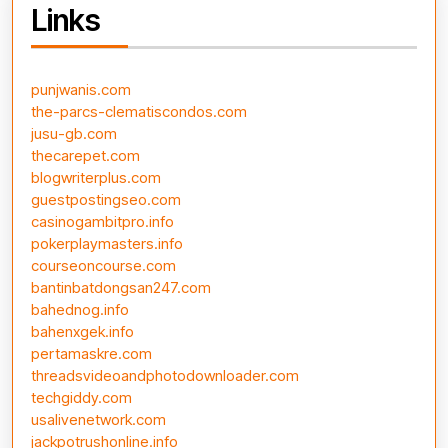
Links
punjwanis.com
the-parcs-clematiscondos.com
jusu-gb.com
thecarepet.com
blogwriterplus.com
guestpostingseo.com
casinogambitpro.info
pokerplaymasters.info
courseoncourse.com
bantinbatdongsan247.com
bahednog.info
bahenxgek.info
pertamaskre.com
threadsvideoandphotodownloader.com
techgiddy.com
usalivenetwork.com
jackpotrushonline.info