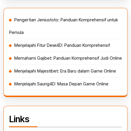
Pengertian Jeniustoto: Panduan Komprehensif untuk
Pemula
Menjelajahi Fitur Dewi4D: Panduan Komprehensif
Memahami Gajibet: Panduan Komprehensif Judi Online
Menjelajahi Majestibet: Era Baru dalam Game Online
Menjelajahi Saung4D: Masa Depan Game Online
Links