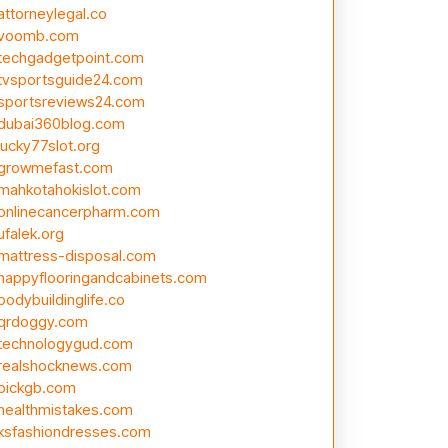
attorneylegal.co
voomb.com
techgadgetpoint.com
tvsportsguide24.com
sportsreviews24.com
dubai360blog.com
lucky77slot.org
growmefast.com
mahkotahokislot.com
onlinecancerpharm.com
ufalek.org
mattress-disposal.com
happyflooringandcabinets.com
bodybuildinglife.co
qrdoggy.com
technologygud.com
realshocknews.com
pickgb.com
healthmistakes.com
ksfashiondresses.com