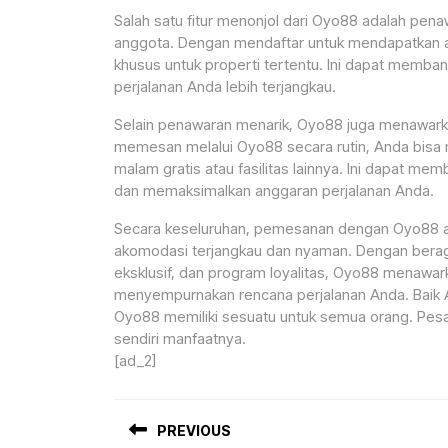
Salah satu fitur menonjol dari Oyo88 adalah pen
anggota. Dengan mendaftar untuk mendapatkan a
khusus untuk properti tertentu. Ini dapat mem
perjalanan Anda lebih terjangkau.
Selain penawaran menarik, Oyo88 juga menawarka
memesan melalui Oyo88 secara rutin, Anda bisa
malam gratis atau fasilitas lainnya. Ini dapat m
dan memaksimalkan anggaran perjalanan Anda.
Secara keseluruhan, pemesanan dengan Oyo88 ad
akomodasi terjangkau dan nyaman. Dengan berag
eksklusif, dan program loyalitas, Oyo88 menaw
menyempurnakan rencana perjalanan Anda. Baik A
Oyo88 memiliki sesuatu untuk semua orang. Pes
sendiri manfaatnya.
[ad_2]
Post
PREVIOUS
navigation