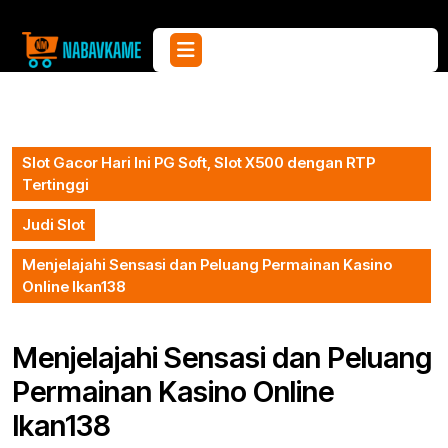
Skip
to
Open
content
Button
Skip
to
content
Slot Gacor Hari Ini PG Soft, Slot X500 dengan RTP
Tertinggi
Judi Slot
Menjelajahi Sensasi dan Peluang Permainan Kasino
Online Ikan138
Menjelajahi Sensasi dan Peluang
Permainan Kasino Online
Ikan138