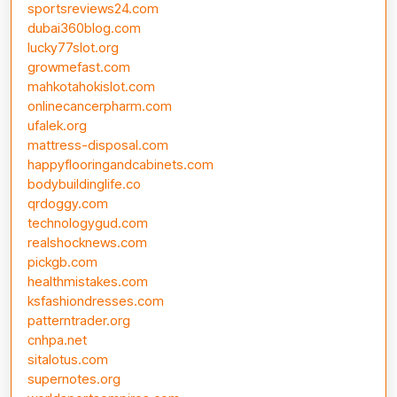
sportsreviews24.com
dubai360blog.com
lucky77slot.org
growmefast.com
mahkotahokislot.com
onlinecancerpharm.com
ufalek.org
mattress-disposal.com
happyflooringandcabinets.com
bodybuildinglife.co
qrdoggy.com
technologygud.com
realshocknews.com
pickgb.com
healthmistakes.com
ksfashiondresses.com
patterntrader.org
cnhpa.net
sitalotus.com
supernotes.org