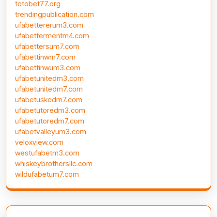
totobet77.org
trendingpublication.com
ufabettererum3.com
ufabettermentm4.com
ufabettersum7.com
ufabettinwm7.com
ufabettinwum3.com
ufabetunitedm3.com
ufabetunitedm7.com
ufabetuskedm7.com
ufabetutoredm3.com
ufabetutoredm7.com
ufabetvalleyum3.com
veloxview.com
westufabetm3.com
whiskeybrothersllc.com
wildufabetum7.com