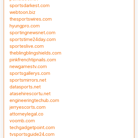
sportsdarkest.com
webtoon.biz
thesportswires.com
hyungpro.com
sportingnewsnet.com
sportstime24day.com
sporteslive.com
theblingblingshields.com
pinkfrenchtipnails.com
newgamestv.com
sportsgallerys.com
sportsmirrors.net
datasports.net
atasehirescortu.net
engineeringtechub.com
jerryescorts.com
attorneylegal.co
voomb.com
techgadgetpoint.com
tvsportsguide24.com