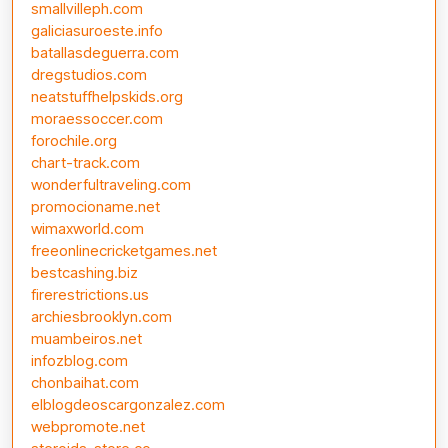
smallvilleph.com
galiciasuroeste.info
batallasdeguerra.com
dregstudios.com
neatstuffhelpskids.org
moraessoccer.com
forochile.org
chart-track.com
wonderfultraveling.com
promocioname.net
wimaxworld.com
freeonlinecricketgames.net
bestcashing.biz
firerestrictions.us
archiesbrooklyn.com
muambeiros.net
infozblog.com
chonbaihat.com
elblogdeoscargonzalez.com
webpromote.net