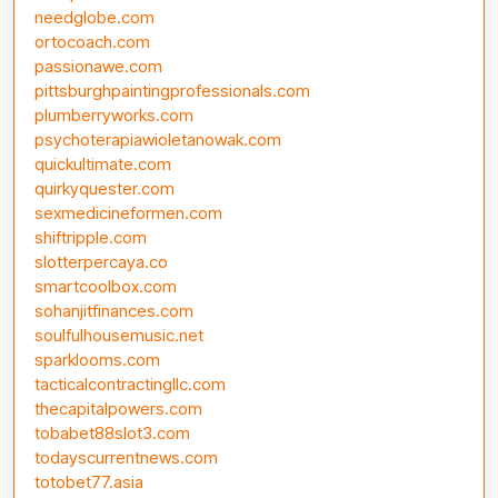
needglobe.com
ortocoach.com
passionawe.com
pittsburghpaintingprofessionals.com
plumberryworks.com
psychoterapiawioletanowak.com
quickultimate.com
quirkyquester.com
sexmedicineformen.com
shiftripple.com
slotterpercaya.co
smartcoolbox.com
sohanjitfinances.com
soulfulhousemusic.net
sparklooms.com
tacticalcontractingllc.com
thecapitalpowers.com
tobabet88slot3.com
todayscurrentnews.com
totobet77.asia