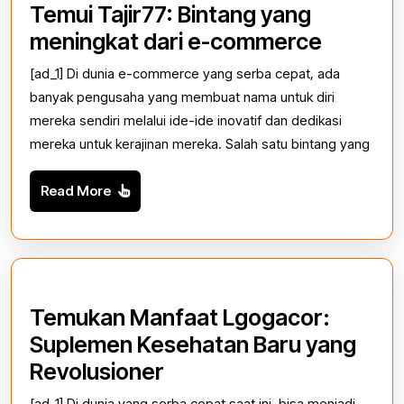
Temui Tajir77: Bintang yang
Temui
meningkat dari e-commerce
Tajir77:
[ad_1] Di dunia e-commerce yang serba cepat, ada
Bintang
banyak pengusaha yang membuat nama untuk diri
yang
mereka sendiri melalui ide-ide inovatif dan dedikasi
mereka untuk kerajinan mereka. Salah satu bintang yang
mening
dari
Read
Read More
e-
More
comme
Temukan Manfaat Lgogacor:
Suplemen Kesehatan Baru yang
Temukan
Revolusioner
Manfaat
[ad_1] Di dunia yang serba cepat saat ini, bisa menjadi