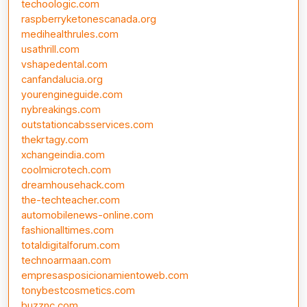
techoologic.com
raspberryketonescanada.org
medihealthrules.com
usathrill.com
vshapedental.com
canfandalucia.org
yourengineguide.com
nybreakings.com
outstationcabsservices.com
thekrtagy.com
xchangeindia.com
coolmicrotech.com
dreamhousehack.com
the-techteacher.com
automobilenews-online.com
fashionalltimes.com
totaldigitalforum.com
technoarmaan.com
empresasposicionamientoweb.com
tonybestcosmetics.com
buzznc.com