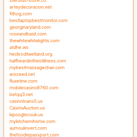
steroids-store.co
arteydecoracion.net
fithog.com
bestlaptopbestmonitor.com
georginaryland.com
roseandbasil.com
thewhitewhitelights.com
atdhe.ws
heckrodtwetland.org
halfheardinthestillness.com
mybestmassagechair.com
ericreed.net
fluxetine.com
mobilecasino8760.com
betqq3.net
casinoloans5.us
CasinoAuction.us
kipooglecouk.us
mykitchennhome.com
aumoulinvert.com
thefoodiepassport.com