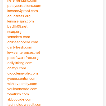
nefertitingalls.com
patsyscreations.com
income4proof.com
educaritas.org
lensajelajah.com
betflik09.net
ncaq.org
xenmicro.com
onlineshopera.com
dartyfresh.com
lewisenterprises.net
pcsoftwarefree.org
dailylinking.com
dnafyx.com
giocolenuvole.com
iyouessential.com
withloveamity.com
youlearncode.com
fxyatirim.com
abbuguide.com
technologyresult.com