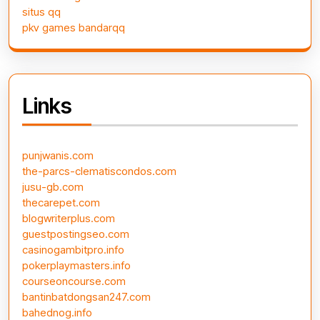
situs qq
pkv games bandarqq
Links
punjwanis.com
the-parcs-clematiscondos.com
jusu-gb.com
thecarepet.com
blogwriterplus.com
guestpostingseo.com
casinogambitpro.info
pokerplaymasters.info
courseoncourse.com
bantinbatdongsan247.com
bahednog.info