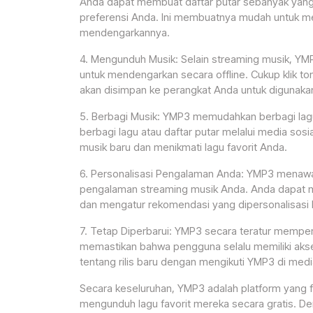
Anda dapat membuat daftar putar sebanyak yang
preferensi Anda. Ini membuatnya mudah untuk me
mendengarkannya.
4. Mengunduh Musik: Selain streaming musik, Y
untuk mendengarkan secara offline. Cukup klik to
akan disimpan ke perangkat Anda untuk digunakan
5. Berbagi Musik: YMP3 memudahkan berbagi lag
berbagi lagu atau daftar putar melalui media so
musik baru dan menikmati lagu favorit Anda.
6. Personalisasi Pengalaman Anda: YMP3 menawa
pengalaman streaming musik Anda. Anda dapat me
dan mengatur rekomendasi yang dipersonalisasi
7. Tetap Diperbarui: YMP3 secara teratur memper
memastikan bahwa pengguna selalu memiliki akses
tentang rilis baru dengan mengikuti YMP3 di medi
Secara keseluruhan, YMP3 adalah platform yang f
mengunduh lagu favorit mereka secara gratis. D