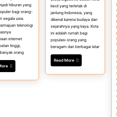
Utama
dan
njadi hiburan yang
kecil yang terletak di
opuler bagi orang-
Game
sejarah
jantung Indonesia, yang
i segala usia.
Online
dikenal karena budaya dan
Ligadewa
emajuan teknologi
sejarahnya yang kaya. Kota
yang
uasnya
ini adalah rumah bagi
kaya
iaan internet
populasi orang yang
atan tinggi,
beragam dari berbagai latar
 banyak orang
Read
Read More
Read
More
More
More