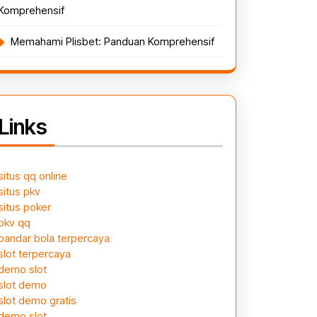
Komprehensif
Memahami Plisbet: Panduan Komprehensif
Links
situs qq online
situs pkv
situs poker
pkv qq
bandar bola terpercaya
slot terpercaya
demo slot
slot demo
slot demo gratis
demo slot