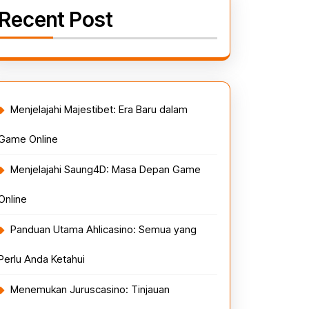
Recent Post
Menjelajahi Majestibet: Era Baru dalam
Game Online
Menjelajahi Saung4D: Masa Depan Game
Online
Panduan Utama Ahlicasino: Semua yang
Perlu Anda Ketahui
Menemukan Juruscasino: Tinjauan