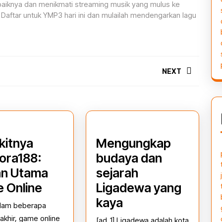
iknya dan menikmati streaming musik yang mulus ke
ftar untuk YMP3 hari ini dan mulailah mendengarkan lagu
NEXT
Next
post:
kitnya
Mengungkap
ora188:
budaya dan
an Utama
sejarah
Bangkitnya
 Online
Ligadewa yang
Pandora188:
Mengungkap
kaya
alam beberapa
Tujuan
budaya
rakhir, game online
[ad_1] Ligadewa adalah kota