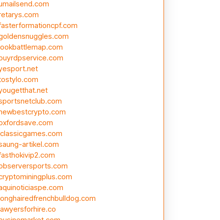
umailsend.com
retarys.com
fasterformationcpf.com
goldensnuggles.com
lookbattlemap.com
buyrdpservice.com
yesport.net
tostylo.com
yougetthat.net
sportsnetclub.com
newbestcrypto.com
oxfordsave.com
iclassicgames.com
saung-artikel.com
fasthokivip2.com
observersports.com
cryptominingplus.com
aquinoticiaspe.com
longhairedfrenchbulldog.com
lawyersforhire.co
businemarket.com