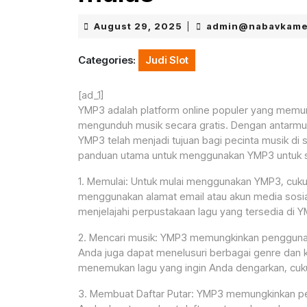
August
August 29, 2025
admin@nabavkame
|
29,
2025
Categories:
Judi Slot
[ad_1]
YMP3 adalah platform online populer yang memu
mengunduh musik secara gratis. Dengan antarmu
YMP3 telah menjadi tujuan bagi pecinta musik di s
panduan utama untuk menggunakan YMP3 untuk s
1. Memulai: Untuk mulai menggunakan YMP3, cuku
menggunakan alamat email atau akun media sosia
menjelajahi perpustakaan lagu yang tersedia di 
2. Mencari musik: YMP3 memungkinkan pengguna un
Anda juga dapat menelusuri berbagai genre dan k
menemukan lagu yang ingin Anda dengarkan, cukup
3. Membuat Daftar Putar: YMP3 memungkinkan pe