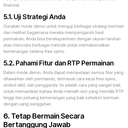
finansial.
5.1. Uji Strategi Anda
Gunakan mode demo untuk menguji berbagai strategi bermain
dan melihat bagaimana mereka mempengaruhi hasil
permainan. Anda bisa bereksperimen dengan ukuran taruhan
atau mencoba berbagai metode untuk memaksimalkan
kemenangan selama free spins.
5.2. Pahami Fitur dan RTP Permainan
Dalam mode demo, Anda dapat mempelajari semua fitur yang
ditawarkan oleh permainan, termasuk cara kerja free spins,
simbol wild, dan pengganda. Ini adalah cara yang sangat baik
untuk memastikan bahwa Anda memilih slot yang memiliki RTP
tinggi dan peluang kemenangan yang baik sebelum bermain
dengan uang sungguhan.
6. Tetap Bermain Secara
Bertanggung Jawab