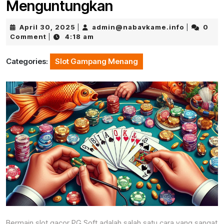
Menguntungkan
April
admin@na
April 30, 2025
admin@nabavkame.info
0
|
|
30,
Comment
4:18 am
|
2025
Categories:
Slot Gampang Menang
Bermain slot gacor PG Soft adalah salah satu cara yang sangat