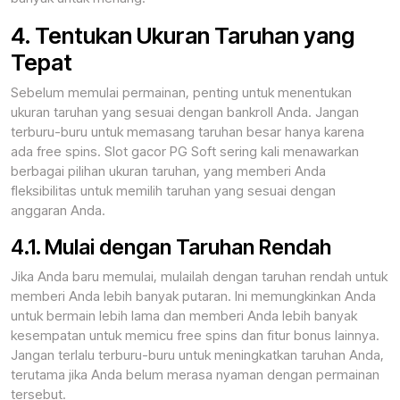
4. Tentukan Ukuran Taruhan yang
Tepat
Sebelum memulai permainan, penting untuk menentukan
ukuran taruhan yang sesuai dengan bankroll Anda. Jangan
terburu-buru untuk memasang taruhan besar hanya karena
ada free spins. Slot gacor PG Soft sering kali menawarkan
berbagai pilihan ukuran taruhan, yang memberi Anda
fleksibilitas untuk memilih taruhan yang sesuai dengan
anggaran Anda.
4.1. Mulai dengan Taruhan Rendah
Jika Anda baru memulai, mulailah dengan taruhan rendah untuk
memberi Anda lebih banyak putaran. Ini memungkinkan Anda
untuk bermain lebih lama dan memberi Anda lebih banyak
kesempatan untuk memicu free spins dan fitur bonus lainnya.
Jangan terlalu terburu-buru untuk meningkatkan taruhan Anda,
terutama jika Anda belum merasa nyaman dengan permainan
tersebut.