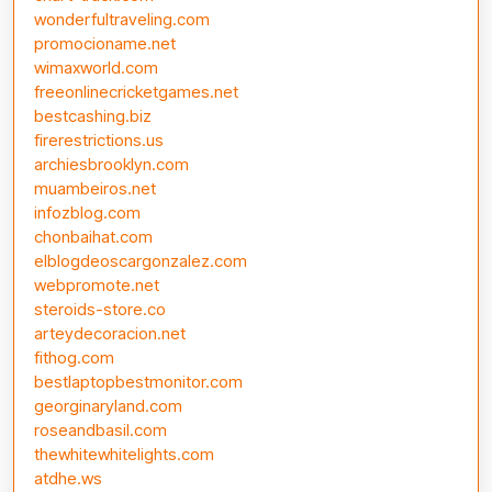
wonderfultraveling.com
promocioname.net
wimaxworld.com
freeonlinecricketgames.net
bestcashing.biz
firerestrictions.us
archiesbrooklyn.com
muambeiros.net
infozblog.com
chonbaihat.com
elblogdeoscargonzalez.com
webpromote.net
steroids-store.co
arteydecoracion.net
fithog.com
bestlaptopbestmonitor.com
georginaryland.com
roseandbasil.com
thewhitewhitelights.com
atdhe.ws