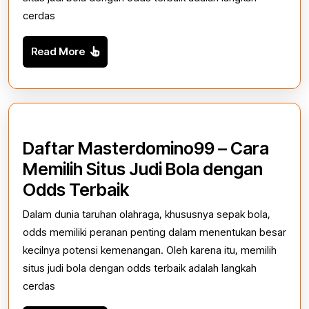
Memilih
cerdas
Situs
Judi
Read
Read More
Bola
More
dengan
Odds
Terbaik
Daftar Masterdomino99 – Cara
Memilih Situs Judi Bola dengan
Daftar
Odds Terbaik
Masterdomino99
Dalam dunia taruhan olahraga, khususnya sepak bola,
–
odds memiliki peranan penting dalam menentukan besar
Cara
kecilnya potensi kemenangan. Oleh karena itu, memilih
situs judi bola dengan odds terbaik adalah langkah
Memilih
cerdas
Situs