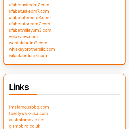
ufabetunitedm7.com
ufabetuskedm7.com
ufabetutoredm3.com
ufabetutoredm7.com
ufabetvalleyum3.com
veloxview.com
westufabetm3.com
whiskeybrothersllc.com
wildufabetum7.com
Links
jimsfamousbbq.com
libertywalk-usa.com
australiamovie.net
gizmobird.co.uk