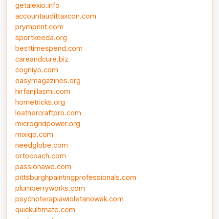
getalexio.info
accountaudittaxcon.com
prymprint.com
sportkeeda.org
besttimespend.com
careandcure.biz
cogniyo.com
easymagazines.org
hirfanjilasmi.com
hometricks.org
leathercraftpro.com
microgridpower.org
mixiqo.com
needglobe.com
ortocoach.com
passionawe.com
pittsburghpaintingprofessionals.com
plumberryworks.com
psychoterapiawioletanowak.com
quickultimate.com