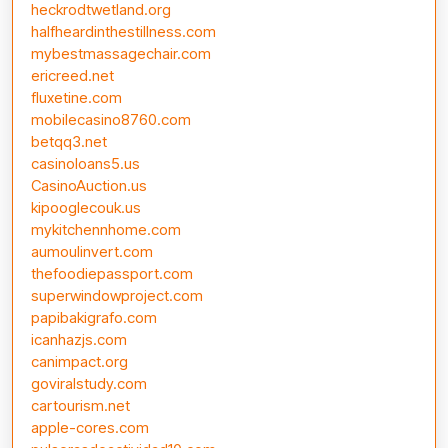
heckrodtwetland.org
halfheardinthestillness.com
mybestmassagechair.com
ericreed.net
fluxetine.com
mobilecasino8760.com
betqq3.net
casinoloans5.us
CasinoAuction.us
kipooglecouk.us
mykitchennhome.com
aumoulinvert.com
thefoodiepassport.com
superwindowproject.com
papibakigrafo.com
icanhazjs.com
canimpact.org
goviralstudy.com
cartourism.net
apple-cores.com