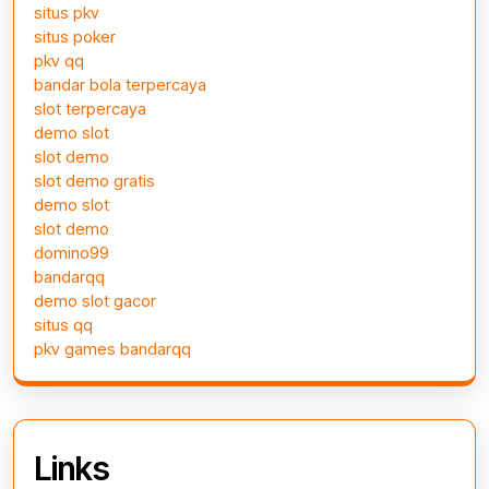
situs pkv
situs poker
pkv qq
bandar bola terpercaya
slot terpercaya
demo slot
slot demo
slot demo gratis
demo slot
slot demo
domino99
bandarqq
demo slot gacor
situs qq
pkv games bandarqq
Links