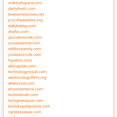
onlineshopera.com
dartyfresh.com
lewisenterprises.net
pcsoftwarefree.org
dailylinking.com
dnafyx.com
giocolenuvole.com
iyouessential.com
withloveamity.com
youlearncode.com
fxyatirim.com
abbuguide.com
technologyresult.com
webhostingoffers.org
whatszow.com
ehomeamerca.com
techintendo.com
techgreenpure.com
bestdropshipstore.com
cartelreviews.com