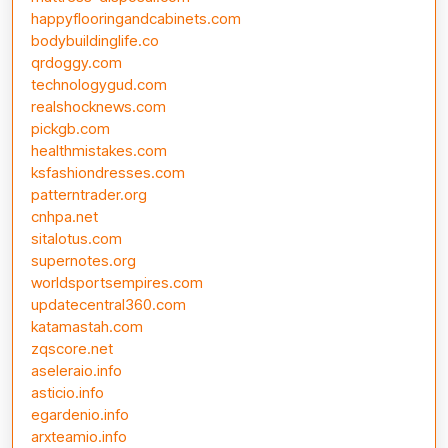
happyflooringandcabinets.com
bodybuildinglife.co
qrdoggy.com
technologygud.com
realshocknews.com
pickgb.com
healthmistakes.com
ksfashiondresses.com
patterntrader.org
cnhpa.net
sitalotus.com
supernotes.org
worldsportsempires.com
updatecentral360.com
katamastah.com
zqscore.net
aseleraio.info
asticio.info
egardenio.info
arxteamio.info