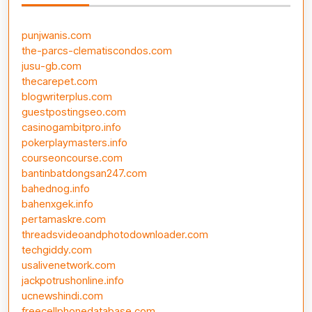
punjwanis.com
the-parcs-clematiscondos.com
jusu-gb.com
thecarepet.com
blogwriterplus.com
guestpostingseo.com
casinogambitpro.info
pokerplaymasters.info
courseoncourse.com
bantinbatdongsan247.com
bahednog.info
bahenxgek.info
pertamaskre.com
threadsvideoandphotodownloader.com
techgiddy.com
usalivenetwork.com
jackpotrushonline.info
ucnewshindi.com
freecellphonedatabase.com