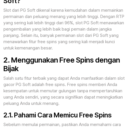
Soft?
Slot dari PG Soft dikenal karena kemudahan dalam memainkan
permainan dan peluang menang yang lebih tinggi. Dengan RTP
yang sering kali lebih tinggi dari 96%, slot PG Soft menawarkan
pengembalian yang lebih baik bagi pemain dalam jangka
panjang. Selain itu, banyak permainan slot dari PG Soft yang
menawarkan fitur free spins yang sering kali menjadi kunci
untuk kemenangan besar.
2. Menggunakan Free Spins dengan
Bijak
Salah satu fitur terbaik yang dapat Anda manfaatkan dalam slot
gacor PG Soft adalah free spins. Free spins memberi Anda
kesempatan untuk memutar gulungan tanpa mempertaruhkan
uang Anda sendiri, yang secara signifikan dapat meningkatkan
peluang Anda untuk menang.
2.1. Pahami Cara Memicu Free Spins
Sebelum memulai permainan, pastikan Anda memahami cara