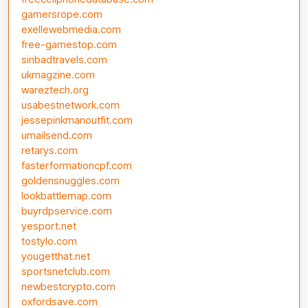
gamersrope.com
exellewebmedia.com
free-gamestop.com
sinbadtravels.com
ukmagzine.com
wareztech.org
usabestnetwork.com
jessepinkmanoutfit.com
umailsend.com
retarys.com
fasterformationcpf.com
goldensnuggles.com
lookbattlemap.com
buyrdpservice.com
yesport.net
tostylo.com
yougetthat.net
sportsnetclub.com
newbestcrypto.com
oxfordsave.com