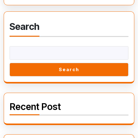
Legendany
Search
Search
Recent Post