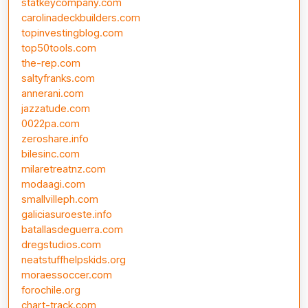
statkeycompany.com
carolinadeckbuilders.com
topinvestingblog.com
top50tools.com
the-rep.com
saltyfranks.com
annerani.com
jazzatude.com
0022pa.com
zeroshare.info
bilesinc.com
milaretreatnz.com
modaagi.com
smallvilleph.com
galiciasuroeste.info
batallasdeguerra.com
dregstudios.com
neatstuffhelpskids.org
moraessoccer.com
forochile.org
chart-track.com