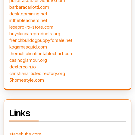
pulserasdeactividad10.com
barbaracarlotti.com
desktopmining.net
inthebleachers.net
lexapro-rx-store.com
buyskincareproducts.org
frenchbulldogpuppyforsale.net
kogamasquid.com
themultiplicationtablechart.com
casinoglamour.org
dextercoin.io
christianarticledirectory.org
5homestyle.com
Links
stagehubs.com