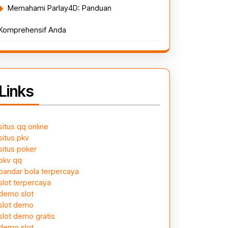
Memahami Parlay4D: Panduan
Komprehensif Anda
Links
situs qq online
situs pkv
situs poker
pkv qq
bandar bola terpercaya
slot terpercaya
demo slot
slot demo
slot demo gratis
demo slot