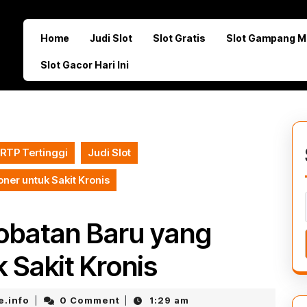
Home
Judi Slot
Slot Gratis
Slot Gampang 
Slot Gacor Hari Ini
 RTP Tertinggi
Judi Slot
ner untuk Sakit Kronis
obatan Baru yang
 Sakit Kronis
admin@nabavkame.info
.info
0 Comment
1:29 am
|
|