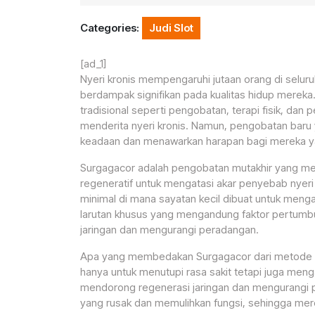
8,
2025
Categories:
Judi Slot
[ad_1]
Nyeri kronis mempengaruhi jutaan orang di selur
berdampak signifikan pada kualitas hidup merek
tradisional seperti pengobatan, terapi fisik, da
menderita nyeri kronis. Namun, pengobatan baru
keadaan dan menawarkan harapan bagi mereka y
Surgagacor adalah pengobatan mutakhir yang 
regeneratif untuk mengatasi akar penyebab nyeri
minimal di mana sayatan kecil dibuat untuk menga
larutan khusus yang mengandung faktor pertumbu
jaringan dan mengurangi peradangan.
Apa yang membedakan Surgagacor dari metode m
hanya untuk menutupi rasa sakit tetapi juga m
mendorong regenerasi jaringan dan mengurangi
yang rusak dan memulihkan fungsi, sehingga mer