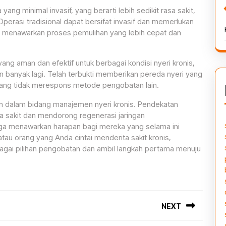
ang minimal invasif, yang berarti lebih sedikit rasa sakit,
Operasi tradisional dapat bersifat invasif dan memerlukan
 menawarkan proses pemulihan yang lebih cepat dan
yang aman dan efektif untuk berbagai kondisi nyeri kronis,
an banyak lagi. Telah terbukti memberikan pereda nyeri yang
 yang tidak merespons metode pengobatan lain.
n dalam bidang manajemen nyeri kronis. Pendekatan
a sakit dan mendorong regenerasi jaringan
ga menawarkan harapan bagi mereka yang selama ini
au orang yang Anda cintai menderita sakit kronis,
agai pilihan pengobatan dan ambil langkah pertama menuju
NEXT