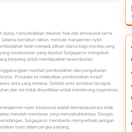
uh dunia, menyebabkan tekanan fisik dan emosional serta
a. Selama bertahun-tahun, metode manajemen nyeri
n pembedahan telah menjadi pilihan utama bagi mereka yang
 yang revolusioner yang disebut Surgagacor mengubah
ang berjuang untuk mendapatkan kesembuhan.
menggabungkan manfaat pembedahan dan pengobatan
 kronis. Prosedur ini melibatkan pembedahan invasif
kses area yang terkena. Setelah area tersebut tercapai,
han dan sel induk disuntikkan untuk mendorong regenerasi
anajemen nyeri tradisional adalah kemampuannya tidak
engatasi masalah mendasar yang menyebabkannya. Dengan
 peradangan, Surgagacor membantu memperbaiki jaringan
edakan nyeri dalam jangka panjang.