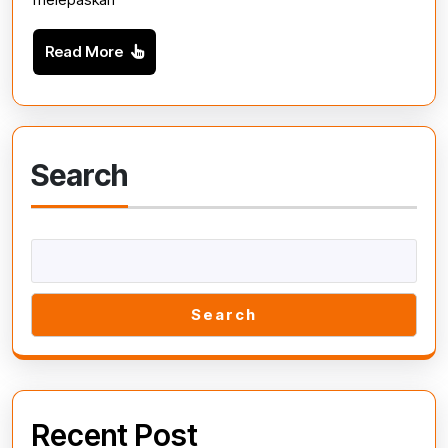
Penca
Petua
Read
Read More
More
Search
Search
Recent Post