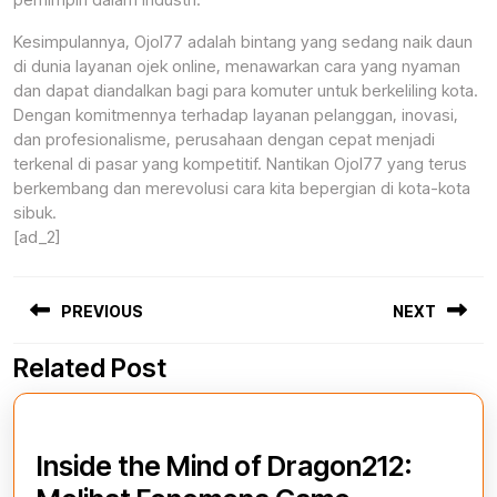
Kesimpulannya, Ojol77 adalah bintang yang sedang naik daun
di dunia layanan ojek online, menawarkan cara yang nyaman
dan dapat diandalkan bagi para komuter untuk berkeliling kota.
Dengan komitmennya terhadap layanan pelanggan, inovasi,
dan profesionalisme, perusahaan dengan cepat menjadi
terkenal di pasar yang kompetitif. Nantikan Ojol77 yang terus
berkembang dan merevolusi cara kita bepergian di kota-kota
sibuk.
[ad_2]
Post
PREVIOUS
NEXT
navigation
Related Post
Previous
Next
post:
post:
Inside the Mind of Dragon212: