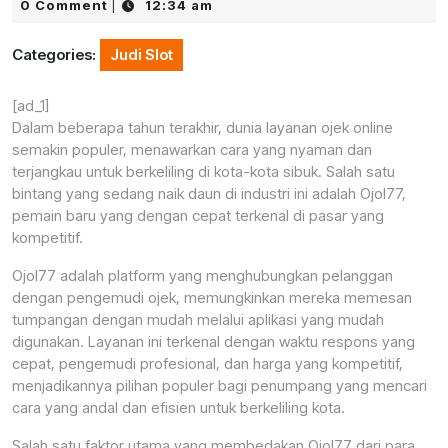
5,
0 Comment
12:34 am
|
2025
Categories:
Judi Slot
[ad_1]
Dalam beberapa tahun terakhir, dunia layanan ojek online
semakin populer, menawarkan cara yang nyaman dan
terjangkau untuk berkeliling di kota-kota sibuk. Salah satu
bintang yang sedang naik daun di industri ini adalah Ojol77,
pemain baru yang dengan cepat terkenal di pasar yang
kompetitif.
Ojol77 adalah platform yang menghubungkan pelanggan
dengan pengemudi ojek, memungkinkan mereka memesan
tumpangan dengan mudah melalui aplikasi yang mudah
digunakan. Layanan ini terkenal dengan waktu respons yang
cepat, pengemudi profesional, dan harga yang kompetitif,
menjadikannya pilihan populer bagi penumpang yang mencari
cara yang andal dan efisien untuk berkeliling kota.
Salah satu faktor utama yang membedakan Ojol77 dari para