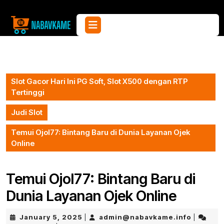
Skip
to
Open
content
Button
Skip
to
content
Slot Gacor Hari Ini PG Soft, Slot X500 dengan RTP
Tertinggi
Judi Slot
Temui Ojol77: Bintang Baru di Dunia Layanan Ojek
Online
Temui Ojol77: Bintang Baru di
Dunia Layanan Ojek Online
January
admin@n
January 5, 2025
admin@nabavkame.info
|
|