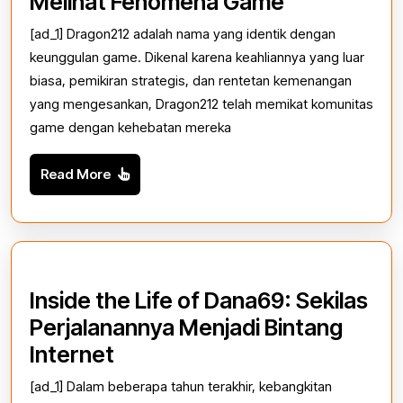
Inside
Melihat Fenomena Game
the
[ad_1] Dragon212 adalah nama yang identik dengan
Mind
keunggulan game. Dikenal karena keahliannya yang luar
of
biasa, pemikiran strategis, dan rentetan kemenangan
yang mengesankan, Dragon212 telah memikat komunitas
Dragon212:
game dengan kehebatan mereka
Melihat
Fenomena
Read
Read More
Game
More
Inside the Life of Dana69: Sekilas
Perjalanannya Menjadi Bintang
Inside
Internet
the
[ad_1] Dalam beberapa tahun terakhir, kebangkitan