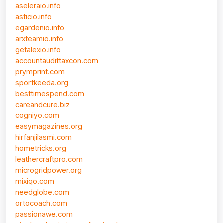
aseleraio.info
asticio.info
egardenio.info
arxteamio.info
getalexio.info
accountaudittaxcon.com
prymprint.com
sportkeeda.org
besttimespend.com
careandcure.biz
cogniyo.com
easymagazines.org
hirfanjilasmi.com
hometricks.org
leathercraftpro.com
microgridpower.org
mixiqo.com
needglobe.com
ortocoach.com
passionawe.com