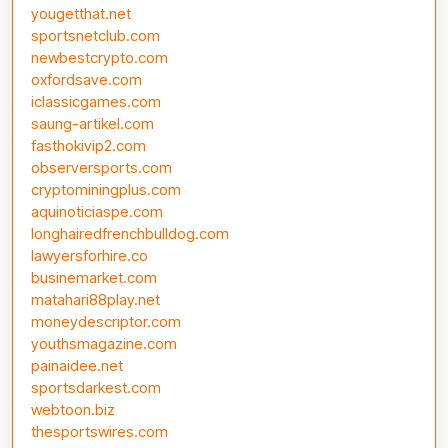
yougetthat.net
sportsnetclub.com
newbestcrypto.com
oxfordsave.com
iclassicgames.com
saung-artikel.com
fasthokivip2.com
observersports.com
cryptominingplus.com
aquinoticiaspe.com
longhairedfrenchbulldog.com
lawyersforhire.co
businemarket.com
matahari88play.net
moneydescriptor.com
youthsmagazine.com
painaidee.net
sportsdarkest.com
webtoon.biz
thesportswires.com