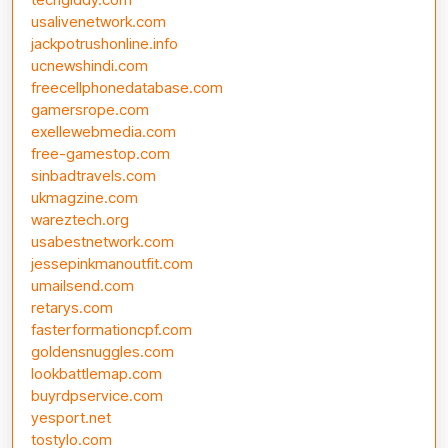
usalivenetwork.com
jackpotrushonline.info
ucnewshindi.com
freecellphonedatabase.com
gamersrope.com
exellewebmedia.com
free-gamestop.com
sinbadtravels.com
ukmagzine.com
wareztech.org
usabestnetwork.com
jessepinkmanoutfit.com
umailsend.com
retarys.com
fasterformationcpf.com
goldensnuggles.com
lookbattlemap.com
buyrdpservice.com
yesport.net
tostylo.com