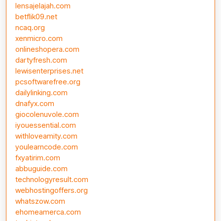
lensajelajah.com
betflik09.net
ncaq.org
xenmicro.com
onlineshopera.com
dartyfresh.com
lewisenterprises.net
pcsoftwarefree.org
dailylinking.com
dnafyx.com
giocolenuvole.com
iyouessential.com
withloveamity.com
youlearncode.com
fxyatirim.com
abbuguide.com
technologyresult.com
webhostingoffers.org
whatszow.com
ehomeamerca.com