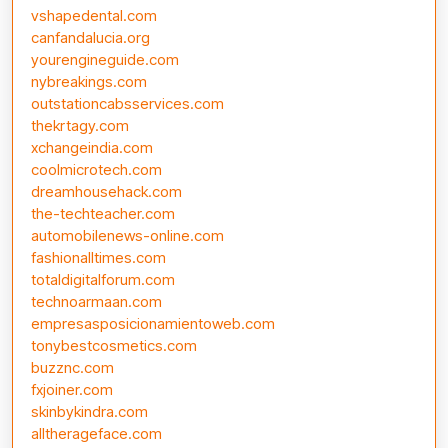
vshapedental.com
canfandalucia.org
yourengineguide.com
nybreakings.com
outstationcabsservices.com
thekrtagy.com
xchangeindia.com
coolmicrotech.com
dreamhousehack.com
the-techteacher.com
automobilenews-online.com
fashionalltimes.com
totaldigitalforum.com
technoarmaan.com
empresasposicionamientoweb.com
tonybestcosmetics.com
buzznc.com
fxjoiner.com
skinbykindra.com
alltherageface.com