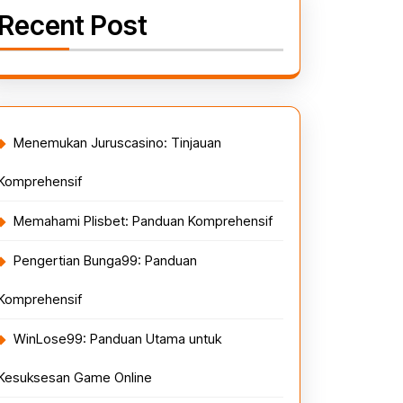
Recent Post
Menemukan Juruscasino: Tinjauan
Komprehensif
Memahami Plisbet: Panduan Komprehensif
Pengertian Bunga99: Panduan
Komprehensif
WinLose99: Panduan Utama untuk
Kesuksesan Game Online