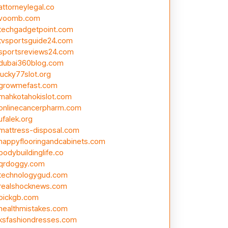
attorneylegal.co
voomb.com
techgadgetpoint.com
tvsportsguide24.com
sportsreviews24.com
dubai360blog.com
lucky77slot.org
growmefast.com
mahkotahokislot.com
onlinecancerpharm.com
ufalek.org
mattress-disposal.com
happyflooringandcabinets.com
bodybuildinglife.co
qrdoggy.com
technologygud.com
realshocknews.com
pickgb.com
healthmistakes.com
ksfashiondresses.com