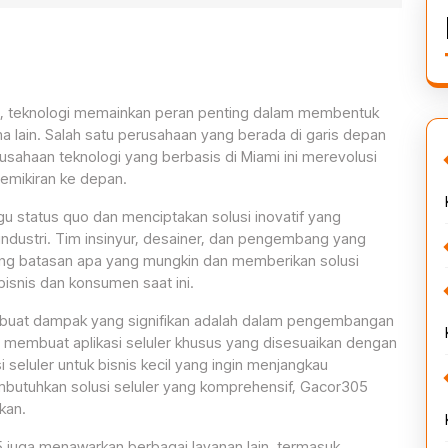
g, teknologi memainkan peran penting dalam membentuk
ama lain. Salah satu perusahaan yang berada di garis depan
rusahaan teknologi yang berbasis di Miami ini merevolusi
pemikiran ke depan.
 status quo dan menciptakan solusi inovatif yang
dustri. Tim insinyur, desainer, dan pengembang yang
ng batasan apa yang mungkin dan memberikan solusi
isnis dan konsumen saat ini.
buat dampak yang signifikan adalah dalam pengembangan
am membuat aplikasi seluler khusus yang disesuaikan dengan
si seluler untuk bisnis kecil yang ingin menjangkau
butuhkan solusi seluler yang komprehensif, Gacor305
kan.
 juga menawarkan berbagai layanan lain, termasuk