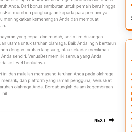
uh Anda. Dari bonus sambutan untuk pemain baru hingga
VenusBet memberi penghargaan kepada para pemainnya
tu meningkatkan kemenangan Anda dan membuat
an.
bayaran yang cepat dan mudah, serta tim dukungan
an utama untuk taruhan olahraga. Baik Anda ingin bertaruh
nda dengan taruhan langsung, atau sekadar menikmati
 Anda sendiri, VenusBet memiliki semua yang Anda
a ke level berikutnya.
i ini dan mulailah memasang taruhan Anda pada olahraga
si menarik, dan platform yang ramah pengguna, VenusBet
taruhan olahraga Anda. Bergabunglah dalam kegembiraan
ini!
NEXT