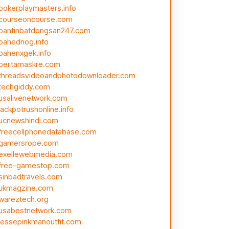
pokerplaymasters.info
courseoncourse.com
bantinbatdongsan247.com
bahednog.info
bahenxgek.info
pertamaskre.com
threadsvideoandphotodownloader.com
techgiddy.com
usalivenetwork.com
jackpotrushonline.info
ucnewshindi.com
freecellphonedatabase.com
gamersrope.com
exellewebmedia.com
free-gamestop.com
sinbadtravels.com
ukmagzine.com
wareztech.org
usabestnetwork.com
jessepinkmanoutfit.com