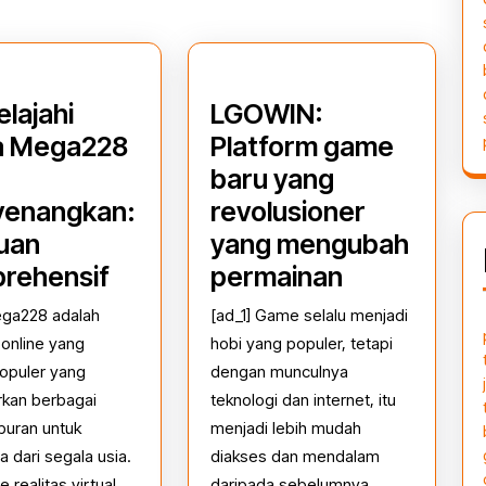
Next
post:
lajahi
LGOWIN:
a Mega228
Platform game
baru yang
enangkan:
revolusioner
auan
yang mengubah
Menjelajahi
LGOWIN:
rehensif
permainan
Dunia
Platform
ega228 adalah
[ad_1] Game selalu menjadi
Mega228
game
 online yang
hobi yang populer, tetapi
yang
baru
opuler yang
dengan munculnya
kan berbagai
Menyenangkan:
teknologi dan internet, itu
yang
iburan untuk
menjadi lebih mudah
Tinjauan
revolusione
 dari segala usia.
diakses dan mendalam
Komprehensif
yang
 realitas virtual
daripada sebelumnya.