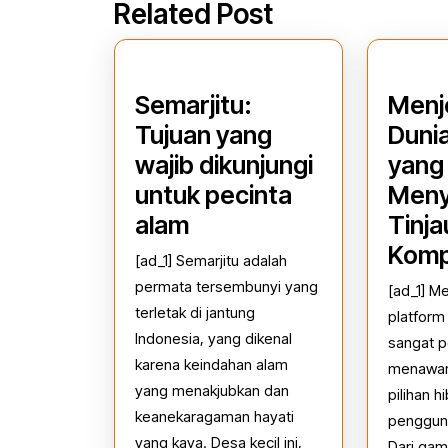
Related Post
Previous
post:
Semarjitu:
Menje
Tujuan yang
Duni
wajib dikunjungi
yang
untuk pecinta
Meny
Semarjitu:
alam
Tinj
Tujuan
Komp
[ad_1] Semarjitu adalah
yang
permata tersembunyi yang
[ad_1] M
wajib
terletak di jantung
platform
Indonesia, yang dikenal
dikunjungi
sangat p
karena keindahan alam
untuk
menawar
yang menakjubkan dan
pilihan h
pecinta
keanekaragaman hayati
pengguna
alam
yang kaya. Desa kecil ini,
Dari game