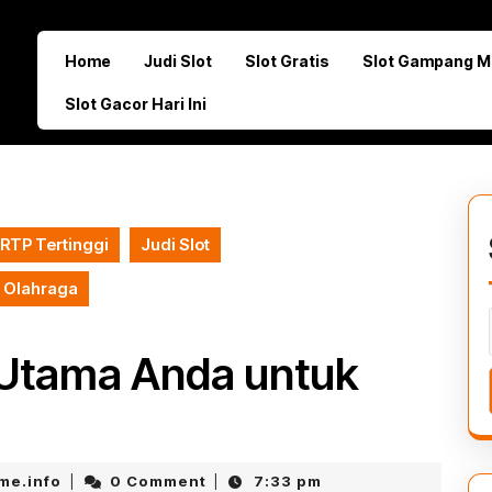
Home
Judi Slot
Slot Gratis
Slot Gampang 
Slot Gacor Hari Ini
 RTP Tertinggi
Judi Slot
 Olahraga
 Utama Anda untuk
admin@nabavkame.info
me.info
0 Comment
7:33 pm
|
|