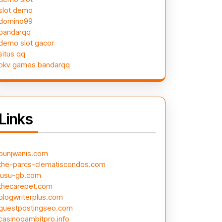
slot demo
domino99
bandarqq
demo slot gacor
situs qq
pkv games bandarqq
Links
punjwanis.com
the-parcs-clematiscondos.com
jusu-gb.com
thecarepet.com
blogwriterplus.com
r
guestpostingseo.com
casinogambitpro.info