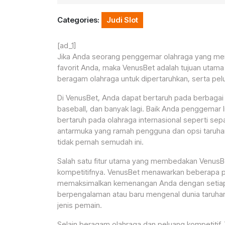
30,
2025
Categories:
Judi Slot
[ad_1]
Jika Anda seorang penggemar olahraga yang me
favorit Anda, maka VenusBet adalah tujuan utama
beragam olahraga untuk dipertaruhkan, serta pel
Di VenusBet, Anda dapat bertaruh pada berbagai o
baseball, dan banyak lagi. Baik Anda penggemar l
bertaruh pada olahraga internasional seperti se
antarmuka yang ramah pengguna dan opsi taruhan 
tidak pernah semudah ini.
Salah satu fitur utama yang membedakan VenusBet
kompetitifnya. VenusBet menawarkan beberapa pe
memaksimalkan kemenangan Anda dengan setiap 
berpengalaman atau baru mengenal dunia taruhan
jenis pemain.
Selain beragam olahraga dan peluang kompetiti