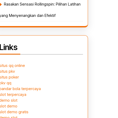
Rasakan Sensasi Rollingspin: Pilihan Latihan
yang Menyenangkan dan Efektif
Links
situs qq online
situs pkv
situs poker
pkv qq
bandar bola terpercaya
slot terpercaya
demo slot
slot demo
slot demo gratis
demo slot