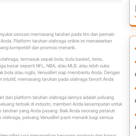
nyukai sensasi memasang taruhan pada tim dan pemain
 Anda. Platform taruhan olahraga online ini menawarkan
uang kompetitif dan promosi menarik.
lahraga, termasuk sepak bola, bola basket, tenis,
iga besar seperti NFL, NBA, atau MLB, atau lebih suka
pak bola atau rugbi, VenusBet siap membantu Anda. Dengan
intuitif, memasang taruhan pada olahraga favorit Anda
 dari platform taruhan olahraga lainnya adalah peluang
luang terbaik di industri, memberi Anda kesempatan untuk
taruhan yang Anda pasang. Baik Anda seorang petaruh
 olahraga, peluang VenusBet pasti menarik bagi semua
f, VenusBet juga menawarkan beragam promosi dan bonus