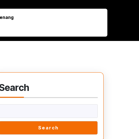
Menang
Search
Search