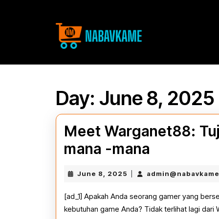
Skip
to
content
Skip
to
content
Day:
June 8, 2025
Meet Warganet88: Tuju
Meet
mana -mana
Warganet
June
June 8, 2025
admin@nabavkame.
|
Tujuan
8,
2025
[ad_1] Apakah Anda seorang gamer yang berse
akhir
kebutuhan game Anda? Tidak terlihat lagi dari
bagi