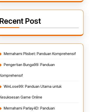
Recent Post
Memahami Plisbet: Panduan Komprehensif
Pengertian Bunga99: Panduan
Komprehensif
WinLose99: Panduan Utama untuk
Kesuksesan Game Online
Memahami Parlay4D: Panduan