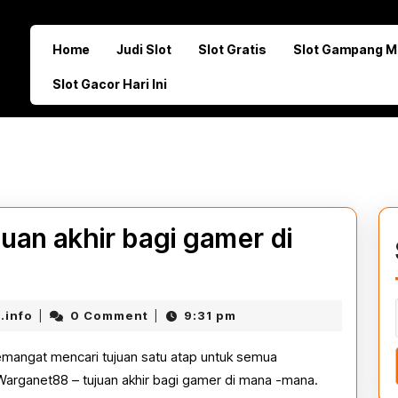
Home
Judi Slot
Slot Gratis
Slot Gampang 
Slot Gacor Hari Ini
an akhir bagi gamer di
88:
admin@nabavkame.info
info
0 Comment
9:31 pm
|
|
mangat mencari tujuan satu atap untuk semua
 Warganet88 – tujuan akhir bagi gamer di mana -mana.